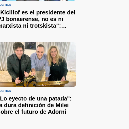
OLÍTICA
“Kicillof es el presidente del
PJ bonaerense, no es ni
marxista ni trotskista”:
Bianco defendió al
gobernador y le respondió a
Sergio Berni
OLÍTICA
"Lo eyecto de una patada":
la dura definición de Milei
sobre el futuro de Adorni