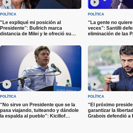
POLÍTICA
POLÍTICA
"Le expliqué mi posición al
“La gente no quiere 
Presidente”: Bullrich marca
veces”: Santilli defe
distancia de Milei y le ofreció su
eliminación de las
renuncia como jefa de bloque en la
que su costo es de 
Libertad Avanza
millones de dólares
POLÍTICA
POLÍTICA
“No sirve un Presidente que se la
“El próximo preside
pasa viajando, tuiteando y dándole
garantizar la liberta
la espalda al pueblo”: Kicillof
Grabois defendió a 
cuestionó la gestión de Javier Milei
prometió indultarla s
presidencia