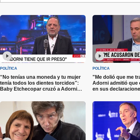
POLÍTICA
POLÍTICA
“No tenías una moneda y tu mujer
"Me dolió que me tr
tenía todos los dientes torcidos”:
Adorni admitió que 
Baby Etchecopar cruzó a Adorni
en sus declaracione
por la presentación de su
declaración jurada