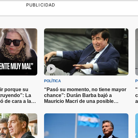
PUBLICIDAD
POLÍTICA
P
gir porque su
“Pasó su momento, no tiene mayor
"
struyendo”: La
chance”: Durán Barba bajó a
c
ó de cara a las
Mauricio Macri de una posible
a
candidatura en 2027
c
u