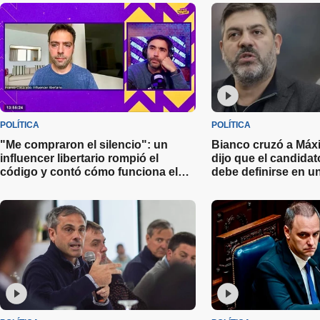
POLÍTICA
POLÍTICA
"Me compraron el silencio": un
Bianco cruzó a Máx
influencer libertario rompió el
dijo que el candida
código y contó cómo funciona el
debe definirse en 
negocio de la política en redes