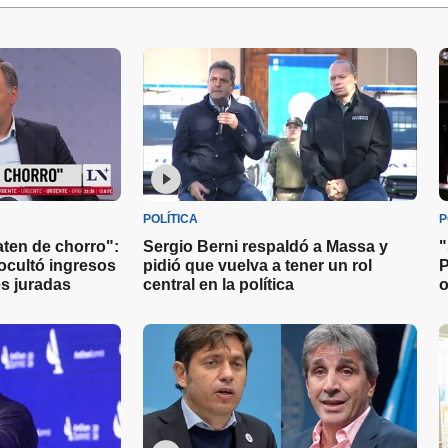
POLÍTICA
P
aten de chorro":
Sergio Berni respaldó a Massa y
"
ocultó ingresos
pidió que vuelva a tener un rol
P
s juradas
central en la política
o
s