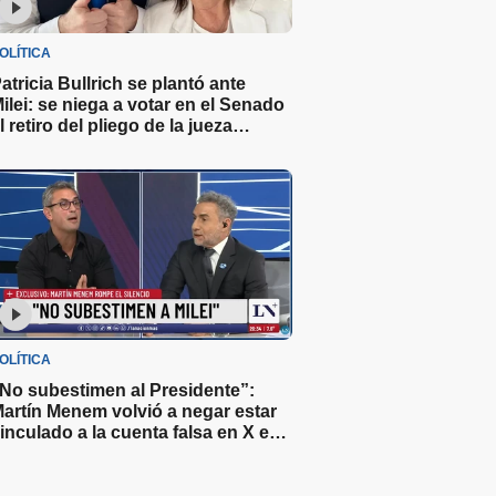
OLÍTICA
atricia Bullrich se plantó ante
ilei: se niega a votar en el Senado
l retiro del pliego de la jueza
ichelli
OLÍTICA
No subestimen al Presidente”:
artín Menem volvió a negar estar
inculado a la cuenta falsa en X en
ontra del Gobierno y minimizó el
ruce con Caputo