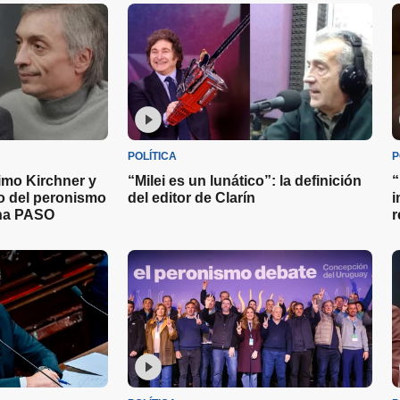
POLÍTICA
P
imo Kirchner y
“Milei es un lunático”: la definición
“
to del peronismo
del editor de Clarín
i
una PASO
r
J
m