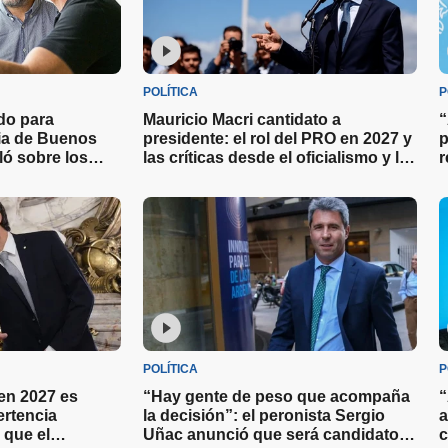
POLÍTICA
P
ado para
Mauricio Macri cantidato a
“
cia de Buenos
presidente: el rol del PRO en 2027 y
p
ló sobre los
las críticas desde el oficialismo y la
r
a las elecciones
oposición
l
POLÍTICA
P
 en 2027 es
“Hay gente de peso que acompaña
“
ertencia
la decisión”: el peronista Sergio
a
 que el
Uñac anunció que será candidato a
c