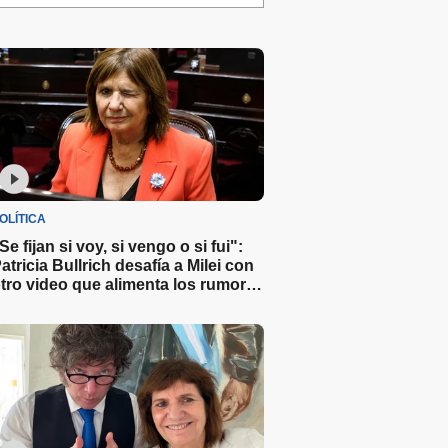
OLÍTICA
Se fijan si voy, si vengo o si fui":
atricia Bullrich desafía a Milei con
tro video que alimenta los rumores
obre su candidatura 2027