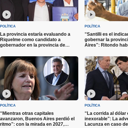
POLÍTICA
POLÍTICA
La provincia estaría evaluando a
“Santilli es el indic
Riquelme como candidato a
gobernar la provin
gobernador en la provincia de
Aires”: Ritondo hab
Buenos Aires
candidatos de cara 
del 2027
POLÍTICA
POLÍTICA
“Mientras otras capitales
“La corrida al dólar
avanzaron, Buenos Aires perdió el
inexorable”: La adv
ritmo”: con la mirada en 2027,
Lacunza en caso de