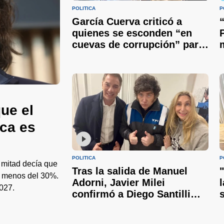
POLÍTICA
P
García Cuerva criticó a
quienes se esconden “en
cuevas de corrupción” para
volverse ricos y pidió
unidad
ue el
ica es
POLÍTICA
P
 mitad decía que
Tras la salida de Manuel
 a menos del 30%.
Adorni, Javier Milei
027.
confirmó a Diego Santilli
como nuevo jefe de
Gabinete