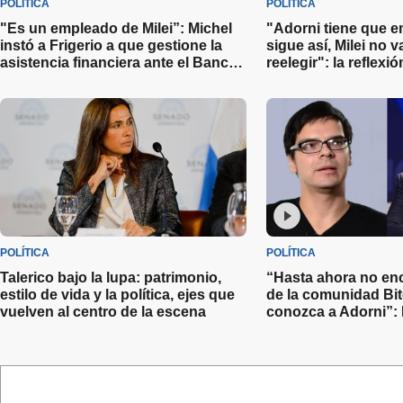
POLÍTICA
POLÍTICA
"Es un empleado de Milei”: Michel
"Adorni tiene que e
instó a Frigerio a que gestione la
sigue así, Milei no 
asistencia financiera ante el Banco
reelegir": la reflexi
Entre Ríos por la crisis en Granja
Ortelli y las distint
Tres Arroyos
el Jefe de Gabinete
POLÍTICA
POLÍTICA
Talerico bajo la lupa: patrimonio,
“Hasta ahora no enc
estilo de vida y la política, ejes que
de la comunidad Bi
vuelven al centro de la escena
conozca a Adorni”: 
sobre el escándalo 
Gabinete