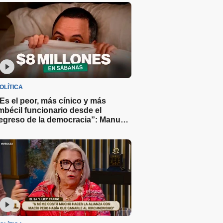
OLÍTICA
Es el peor, más cínico y más
mbécil funcionario desde el
egreso de la democracia”: Manu
ove sobre Adorni y el gasto de $8
illones en sábanas