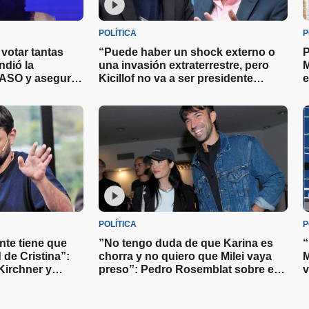
POLÍTICA
P
votar tantas
“Puede haber un shock externo o
P
ndió la
una invasión extraterrestre, pero
M
 PASO y aseguró
Kicillof no va a ser presidente
e
hasta 250
nunca en su vida”: Caputo contra el
M
kirchnerismo
POLÍTICA
P
nte tiene que
”No tengo duda de que Karina es
“
d de Cristina”:
chorra y no quiero que Milei vaya
M
Kirchner y
preso”: Pedro Rosemblat sobre el
v
i llega a la
presidente y su hermana
c
c