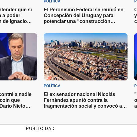
POLÍTICA
P
ntender que si
El Peronismo Federal se reunió en
C
va a poder
Concepción del Uruguay para
y
ón de Ignacio
potenciar una “construcción
c
as miradas sobre
nacional” de cara a las elecciones
2027
POLÍTICA
P
ontré a nadie
El ex senador nacional Nicolás
"
tcoin que
Fernández apuntó contra la
o
Darío Nieto
fragmentación social y convocó a
a
con el Jefe de
los dirigentes a actuar con valentía
e
s
PUBLICIDAD