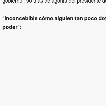
gobierno’. 90 días de agonía del presidente de
"Inconcebible cómo alguien tan poco dot
poder”: