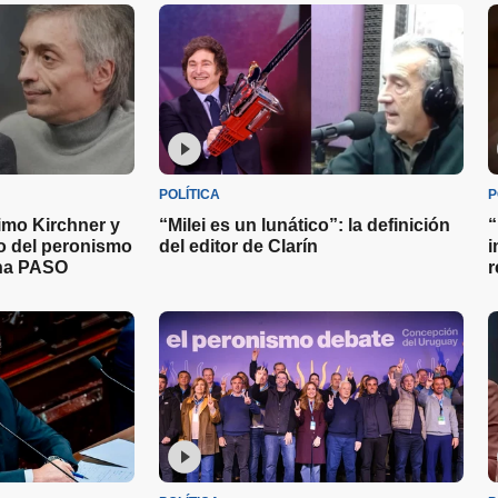
POLÍTICA
P
imo Kirchner y
“Milei es un lunático”: la definición
“
to del peronismo
del editor de Clarín
i
una PASO
r
J
m