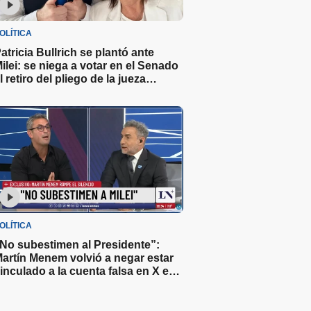
OLÍTICA
atricia Bullrich se plantó ante
ilei: se niega a votar en el Senado
l retiro del pliego de la jueza
ichelli
OLÍTICA
No subestimen al Presidente”:
artín Menem volvió a negar estar
inculado a la cuenta falsa en X en
ontra del Gobierno y minimizó el
ruce con Caputo