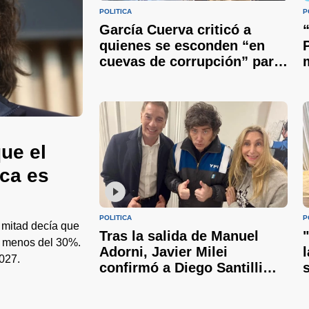
POLÍTICA
P
García Cuerva criticó a
quienes se esconden “en
cuevas de corrupción” para
volverse ricos y pidió
unidad
ue el
ica es
POLÍTICA
P
 mitad decía que
Tras la salida de Manuel
 a menos del 30%.
Adorni, Javier Milei
027.
confirmó a Diego Santilli
como nuevo jefe de
Gabinete