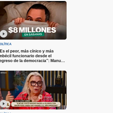
OLÍTICA
Es el peor, más cínico y más
mbécil funcionario desde el
egreso de la democracia”: Manu
ove sobre Adorni y el gasto de $8
illones en sábanas