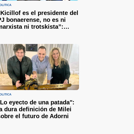
OLÍTICA
“Kicillof es el presidente del
PJ bonaerense, no es ni
marxista ni trotskista”:
Bianco defendió al
gobernador y le respondió a
Sergio Berni
OLÍTICA
"Lo eyecto de una patada":
la dura definición de Milei
sobre el futuro de Adorni