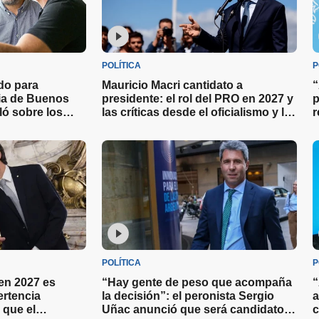
POLÍTICA
P
ado para
Mauricio Macri cantidato a
“
cia de Buenos
presidente: el rol del PRO en 2027 y
p
ló sobre los
las críticas desde el oficialismo y la
r
a las elecciones
oposición
l
POLÍTICA
P
 en 2027 es
“Hay gente de peso que acompaña
“
ertencia
la decisión”: el peronista Sergio
a
 que el
Uñac anunció que será candidato a
c