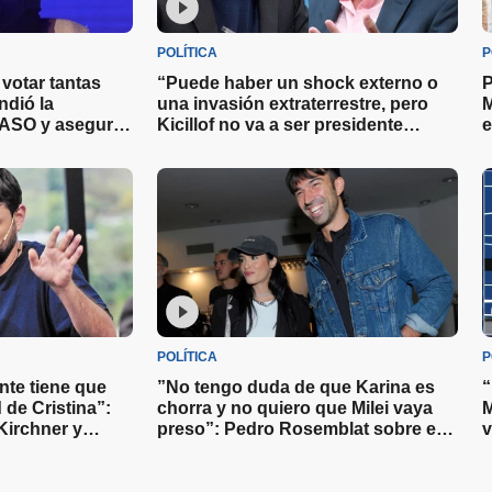
POLÍTICA
P
votar tantas
“Puede haber un shock externo o
P
ndió la
una invasión extraterrestre, pero
M
 PASO y aseguró
Kicillof no va a ser presidente
e
hasta 250
nunca en su vida”: Caputo contra el
M
kirchnerismo
POLÍTICA
P
nte tiene que
”No tengo duda de que Karina es
“
d de Cristina”:
chorra y no quiero que Milei vaya
M
Kirchner y
preso”: Pedro Rosemblat sobre el
v
i llega a la
presidente y su hermana
c
c