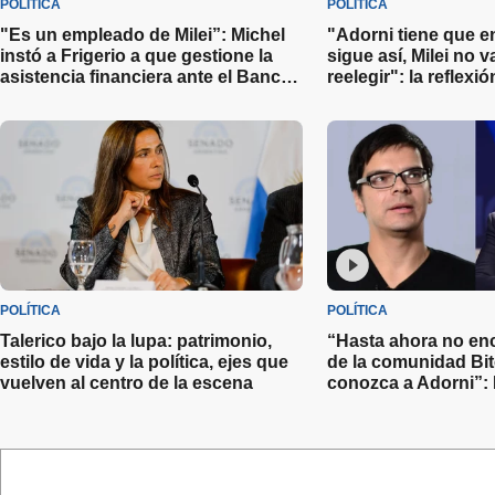
POLÍTICA
POLÍTICA
"Es un empleado de Milei”: Michel
"Adorni tiene que e
instó a Frigerio a que gestione la
sigue así, Milei no 
asistencia financiera ante el Banco
reelegir": la reflexi
Entre Ríos por la crisis en Granja
Ortelli y las distint
Tres Arroyos
el Jefe de Gabinete
POLÍTICA
POLÍTICA
Talerico bajo la lupa: patrimonio,
“Hasta ahora no enc
estilo de vida y la política, ejes que
de la comunidad Bi
vuelven al centro de la escena
conozca a Adorni”: 
sobre el escándalo 
Gabinete