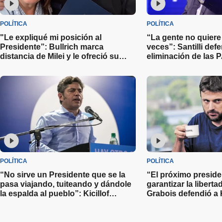
POLÍTICA
POLÍTICA
"Le expliqué mi posición al
“La gente no quiere 
Presidente”: Bullrich marca
veces”: Santilli defe
distancia de Milei y le ofreció su
eliminación de las
renuncia como jefa de bloque en la
que su costo es de 
Libertad Avanza
millones de dólares
POLÍTICA
POLÍTICA
“No sirve un Presidente que se la
“El próximo preside
pasa viajando, tuiteando y dándole
garantizar la liberta
la espalda al pueblo”: Kicillof
Grabois defendió a 
cuestionó la gestión de Javier Milei
prometió indultarla s
presidencia