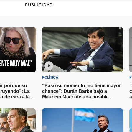
PUBLICIDAD
POLÍTICA
P
gir porque su
“Pasó su momento, no tiene mayor
"
struyendo”: La
chance”: Durán Barba bajó a
c
ó de cara a las
Mauricio Macri de una posible
a
candidatura en 2027
c
u