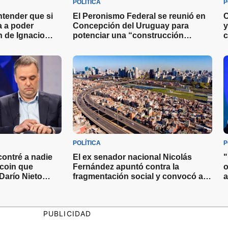
POLÍTICA
P
ntender que si
El Peronismo Federal se reunió en
C
va a poder
Concepción del Uruguay para
y
ón de Ignacio
potenciar una “construcción
c
as miradas sobre
nacional” de cara a las elecciones
2027
POLÍTICA
P
ontré a nadie
El ex senador nacional Nicolás
"
tcoin que
Fernández apuntó contra la
o
Darío Nieto
fragmentación social y convocó a
a
con el Jefe de
los dirigentes a actuar con valentía
e
s
PUBLICIDAD