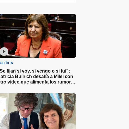
OLÍTICA
Se fijan si voy, si vengo o si fui":
atricia Bullrich desafía a Milei con
tro video que alimenta los rumores
obre su candidatura 2027