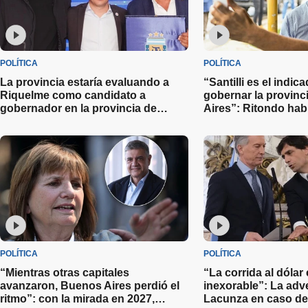
POLÍTICA
POLÍTICA
La provincia estaría evaluando a
“Santilli es el indic
Riquelme como candidato a
gobernar la provin
gobernador en la provincia de
Aires”: Ritondo hab
Buenos Aires
candidatos de cara 
del 2027
POLÍTICA
POLÍTICA
“Mientras otras capitales
“La corrida al dólar
avanzaron, Buenos Aires perdió el
inexorable”: La adv
ritmo”: con la mirada en 2027,
Lacunza en caso de