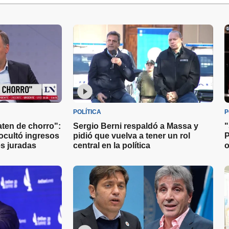
POLÍTICA
P
aten de chorro":
Sergio Berni respaldó a Massa y
"
ocultó ingresos
pidió que vuelva a tener un rol
P
s juradas
central en la política
o
s