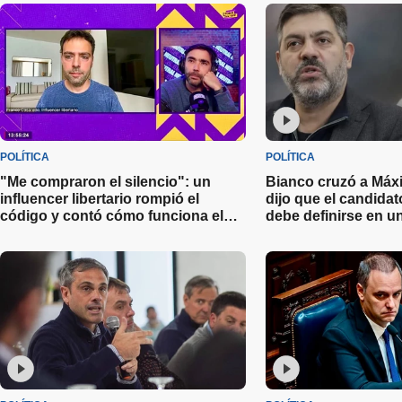
POLÍTICA
POLÍTICA
"Me compraron el silencio": un
Bianco cruzó a Máx
influencer libertario rompió el
dijo que el candida
código y contó cómo funciona el
debe definirse en 
negocio de la política en redes