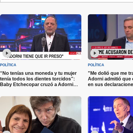
POLÍTICA
POLÍTICA
“No tenías una moneda y tu mujer
"Me dolió que me tr
tenía todos los dientes torcidos”:
Adorni admitió que 
Baby Etchecopar cruzó a Adorni
en sus declaracione
por la presentación de su
declaración jurada