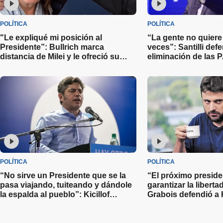
POLÍTICA
POLÍTICA
"Le expliqué mi posición al
“La gente no quiere 
Presidente”: Bullrich marca
veces”: Santilli defe
distancia de Milei y le ofreció su
eliminación de las
renuncia como jefa de bloque en la
que su costo es de 
Libertad Avanza
millones de dólares
POLÍTICA
POLÍTICA
“No sirve un Presidente que se la
“El próximo preside
pasa viajando, tuiteando y dándole
garantizar la liberta
la espalda al pueblo”: Kicillof
Grabois defendió a 
cuestionó la gestión de Javier Milei
prometió indultarla s
presidencia