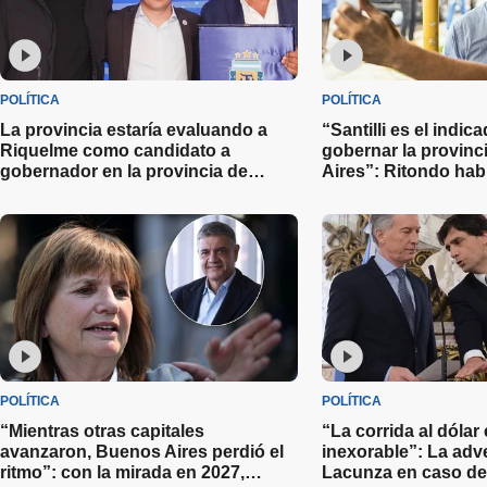
POLÍTICA
POLÍTICA
La provincia estaría evaluando a
“Santilli es el indic
Riquelme como candidato a
gobernar la provin
gobernador en la provincia de
Aires”: Ritondo hab
Buenos Aires
candidatos de cara 
del 2027
POLÍTICA
POLÍTICA
“Mientras otras capitales
“La corrida al dólar
avanzaron, Buenos Aires perdió el
inexorable”: La adv
ritmo”: con la mirada en 2027,
Lacunza en caso de