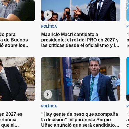
POLÍTICA
P
ado para
Mauricio Macri cantidato a
“
cia de Buenos
presidente: el rol del PRO en 2027 y
p
ló sobre los
las críticas desde el oficialismo y la
r
a las elecciones
oposición
l
POLÍTICA
P
 en 2027 es
“Hay gente de peso que acompaña
“
ertencia
la decisión”: el peronista Sergio
a
 que el
Uñac anunció que será candidato a
c