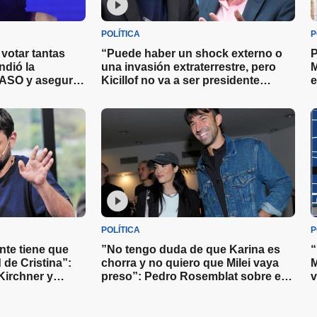
POLÍTICA
P
votar tantas
“Puede haber un shock externo o
P
ndió la
una invasión extraterrestre, pero
M
 PASO y aseguró
Kicillof no va a ser presidente
e
hasta 250
nunca en su vida”: Caputo contra el
M
kirchnerismo
POLÍTICA
P
nte tiene que
”No tengo duda de que Karina es
“
d de Cristina”:
chorra y no quiero que Milei vaya
M
Kirchner y
preso”: Pedro Rosemblat sobre el
v
i llega a la
presidente y su hermana
c
c