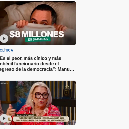
OLÍTICA
Es el peor, más cínico y más
mbécil funcionario desde el
egreso de la democracia”: Manu
ove sobre Adorni y el gasto de $8
illones en sábanas