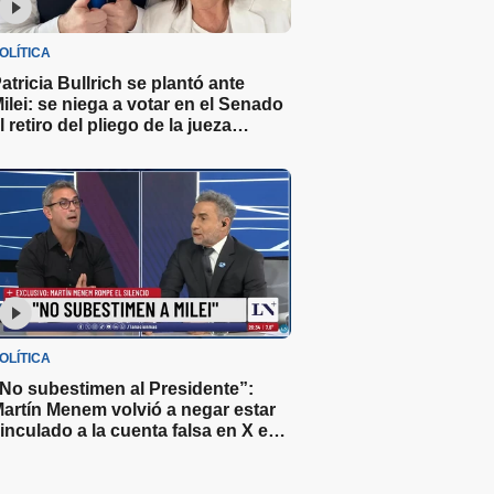
OLÍTICA
atricia Bullrich se plantó ante
ilei: se niega a votar en el Senado
l retiro del pliego de la jueza
ichelli
OLÍTICA
No subestimen al Presidente”:
artín Menem volvió a negar estar
inculado a la cuenta falsa en X en
ontra del Gobierno y minimizó el
ruce con Caputo