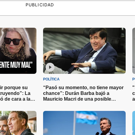
PUBLICIDAD
POLÍTICA
P
gir porque su
“Pasó su momento, no tiene mayor
"
struyendo”: La
chance”: Durán Barba bajó a
c
ó de cara a las
Mauricio Macri de una posible
a
candidatura en 2027
c
u