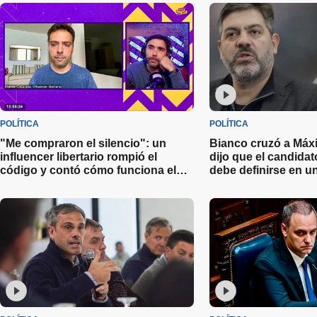
POLÍTICA
POLÍTICA
"Me compraron el silencio": un
Bianco cruzó a Máx
influencer libertario rompió el
dijo que el candida
código y contó cómo funciona el
debe definirse en 
negocio de la política en redes