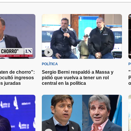
POLÍTICA
P
aten de chorro":
Sergio Berni respaldó a Massa y
"
ocultó ingresos
pidió que vuelva a tener un rol
P
s juradas
central en la política
o
s