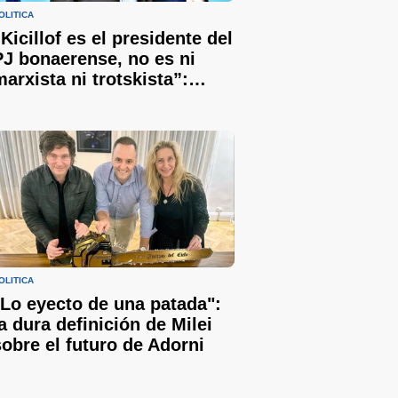
OLÍTICA
“Kicillof es el presidente del
PJ bonaerense, no es ni
marxista ni trotskista”:
Bianco defendió al
gobernador y le respondió a
Sergio Berni
OLÍTICA
"Lo eyecto de una patada":
la dura definición de Milei
sobre el futuro de Adorni