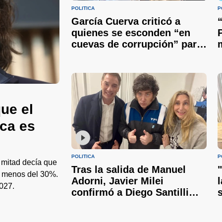
POLÍTICA
P
García Cuerva criticó a
quienes se esconden “en
cuevas de corrupción” para
volverse ricos y pidió
unidad
ue el
ica es
POLÍTICA
P
 mitad decía que
Tras la salida de Manuel
 a menos del 30%.
Adorni, Javier Milei
027.
confirmó a Diego Santilli
como nuevo jefe de
Gabinete