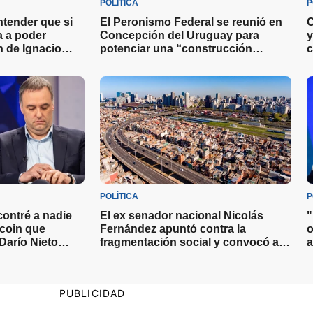
POLÍTICA
P
ntender que si
El Peronismo Federal se reunió en
C
va a poder
Concepción del Uruguay para
y
ón de Ignacio
potenciar una “construcción
c
as miradas sobre
nacional” de cara a las elecciones
2027
POLÍTICA
P
ontré a nadie
El ex senador nacional Nicolás
"
tcoin que
Fernández apuntó contra la
o
Darío Nieto
fragmentación social y convocó a
a
con el Jefe de
los dirigentes a actuar con valentía
e
s
PUBLICIDAD