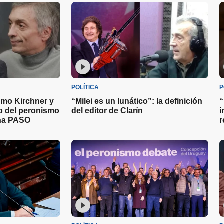
POLÍTICA
P
imo Kirchner y
“Milei es un lunático”: la definición
“
to del peronismo
del editor de Clarín
i
una PASO
r
J
m