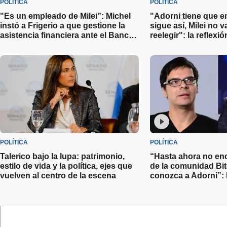
POLÍTICA
POLÍTICA
"Es un empleado de Milei”: Michel
"Adorni tiene que e
instó a Frigerio a que gestione la
sigue así, Milei no 
asistencia financiera ante el Banco
reelegir": la reflexi
Entre Ríos por la crisis en Granja
Ortelli y las distint
Tres Arroyos
el Jefe de Gabinete
POLÍTICA
POLÍTICA
Talerico bajo la lupa: patrimonio,
“Hasta ahora no enc
estilo de vida y la política, ejes que
de la comunidad Bi
vuelven al centro de la escena
conozca a Adorni”: 
sobre el escándalo 
Gabinete