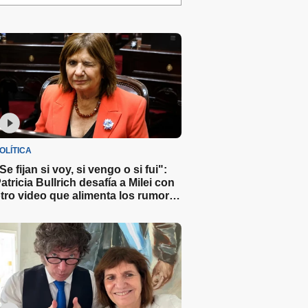
OLÍTICA
Se fijan si voy, si vengo o si fui":
atricia Bullrich desafía a Milei con
tro video que alimenta los rumores
obre su candidatura 2027