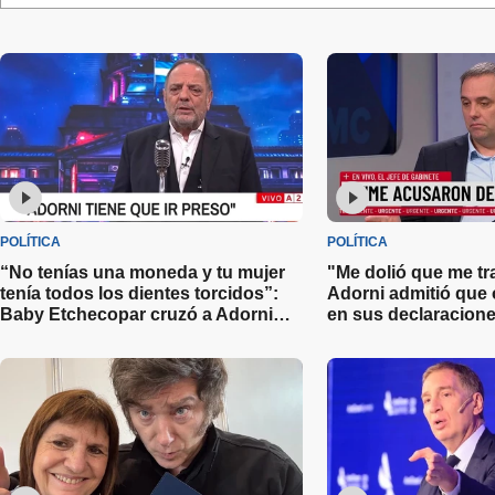
POLÍTICA
POLÍTICA
“No tenías una moneda y tu mujer
"Me dolió que me tr
tenía todos los dientes torcidos”:
Adorni admitió que 
Baby Etchecopar cruzó a Adorni
en sus declaracione
por la presentación de su
declaración jurada