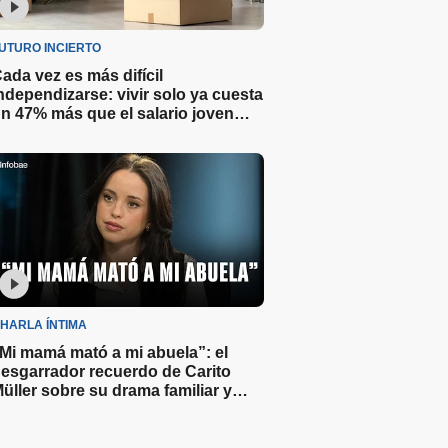
UTURO INCIERTO
ada vez es más difícil
ndependizarse: vivir solo ya cuesta
n 47% más que el salario joven
romedio
HARLA ÍNTIMA
Mi mamá mató a mi abuela”: el
esgarrador recuerdo de Carito
üller sobre su drama familiar y
na compleja niñez