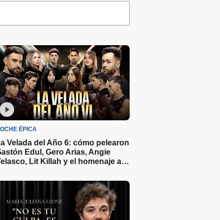
OCHE ÉPICA
a Velada del Año 6: cómo pelearon
astón Edul, Gero Arias, Angie
elasco, Lit Killah y el homenaje a
aspi en el evento de Ibai Llanos