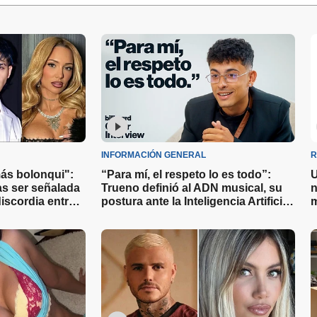
INFORMACIÓN GENERAL
R
ás bolonqui":
“Para mí, el respeto lo es todo”:
U
as ser señalada
Trueno definió al ADN musical, su
n
iscordia entre
postura ante la Inteligencia Artificial
m
i
y la vieja escuela
n