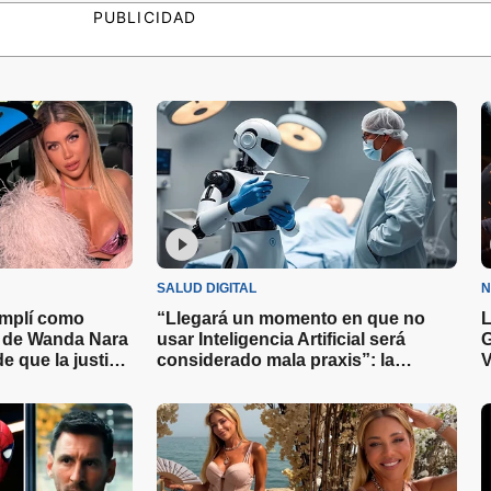
PUBLICIDAD
SALUD DIGITAL
N
umplí como
“Llegará un momento en que no
L
o de Wanda Nara
usar Inteligencia Artificial será
G
e que la justicia
considerado mala praxis”: la
V
su demanda
advertencia de un experto sobre la
G
tecnología en la medicina