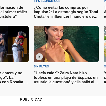
TIPS ECONÓMICOS
I
sformación de
¿Cómo evitar las compras por
T
l primer tráiler
impulso?: La estrategia según Tomi
A
 pistolera”
Cristal, el influencer financiero de
e
11 años
p
SIN FILTRO
O
n entera y no
“Hacía calor”: Zaira Nara hizo
Y
go”: Lali
topless en una playa de España, un
c
 con Rosalía y
usuario la cuestionó y ella salió al
t
vio
cruce
r
PUBLICIDAD