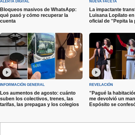
ALERTA DIGITAL
NUEVA FACETA
Bloqueos masivos de WhatsApp:
La impactante tran
qué pasó y cómo recuperar la
Luisana Lopilato en e
cuenta
oficial de “Pepita la
INFORMACIÓN GENERAL
REVELACIÓN
Los aumentos de agosto: cuánto
“Pagué la habitació
suben los colectivos, trenes, las
me devolvió un man
tarifas, las prepagas y los colegios
Espósito se confesó
destrozó a un ex no