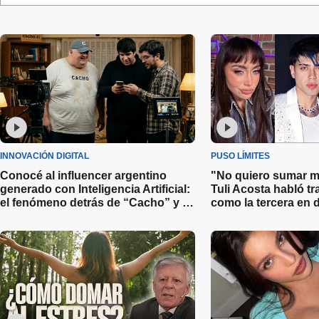
INNOVACIÓN DIGITAL
PUSO LÍMITES
Conocé al influencer argentino
"No quiero sumar m
generado con Inteligencia Artificial:
Tuli Acosta habló tr
el fenómeno detrás de “Cacho” y el
como la tercera en d
secreto de su éxito
Luck Ra y La Joaqu