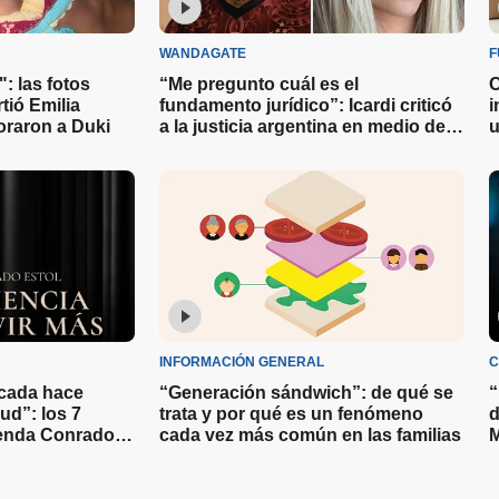
WANDAGATE
F
: las fotos
“Me pregunto cuál es el
C
tió Emilia
fundamento jurídico”: Icardi criticó
i
raron a Duki
a la justicia argentina en medio de
u
la polémica por el regreso de sus
p
hijas al país
INFORMACIÓN GENERAL
C
cada hace
“Generación sándwich”: de qué se
“
ud”: los 7
trata y por qué es un fenómeno
d
ienda Conrado
cada vez más común en las familias
M
 y mejor
u