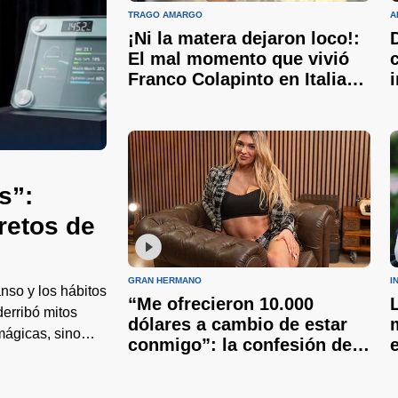
TRAGO AMARGO
A
¡Ni la matera dejaron loco!:
El mal momento que vivió
Franco Colapinto en Italia
tras sufrir un robo
s”:
retos de
GRAN HERMANO
I
nso y los hábitos
“Me ofrecieron 10.000
derribó mitos
dólares a cambio de estar
mágicas, sino
conmigo”: la confesión de
Nenu López y por qué eligió
priorizar su bienestar antes