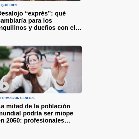
LQUILERES
Desalojo “exprés”: qué
cambiaría para los
inquilinos y dueños con el
proyecto que tuvo media
sanción en Senadores
NFORMACIÓN GENERAL
La mitad de la población
mundial podría ser miope
en 2050: profesionales
advirtieron un aumento de
casos