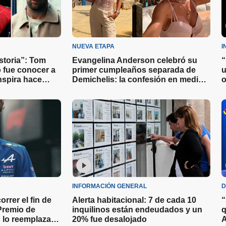
NUEVA ETAPA
I
istoria”: Tom
Evangelina Anderson celebró su
“
 fue conocer a
primer cumpleaños separada de
u
nspira hace
Demichelis: la confesión en medio
o
de los festejos
t
INFORMACIÓN GENERAL
D
rrer el fin de
Alerta habitacional: 7 de cada 10
“
Premio de
inquilinos están endeudados y un
q
 lo reemplazará
20% fue desalojado
A