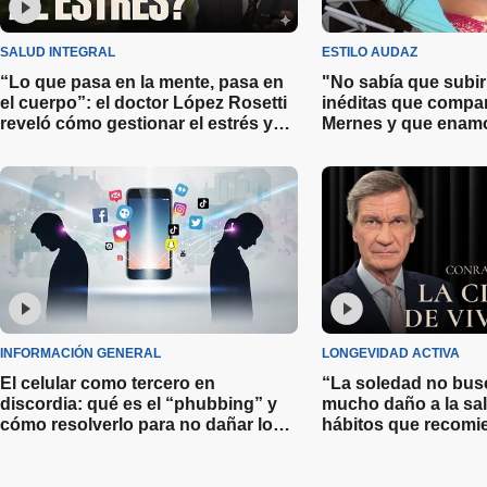
SALUD INTEGRAL
ESTILO AUDAZ
“Lo que pasa en la mente, pasa en
"No sabía que subir"
el cuerpo”: el doctor López Rosetti
inéditas que compar
reveló cómo gestionar el estrés y
Mernes y que enamo
planificar la felicidad
INFORMACIÓN GENERAL
LONGEVIDAD ACTIVA
El celular como tercero en
“La soledad no bus
discordia: qué es el “phubbing” y
mucho daño a la sal
cómo resolverlo para no dañar los
hábitos que recom
vínculos con los demás
Estol para vivir más