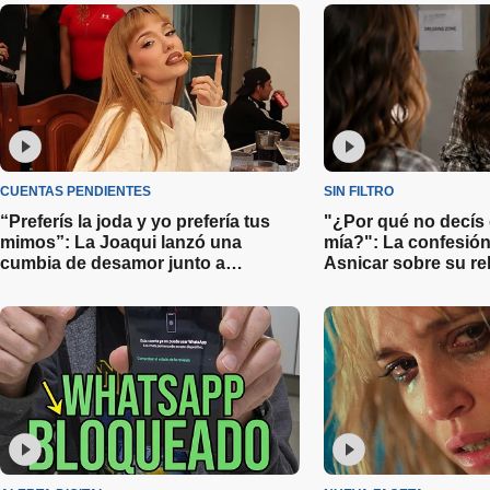
CUENTAS PENDIENTES
SIN FILTRO
“Preferís la joda y yo prefería tus
"¿Por qué no decís 
mimos”: La Joaqui lanzó una
mía?": La confesió
cumbia de desamor junto a
Asnicar sobre su re
Callejero Fino y sus fans señalaron
Carlos Tévez
a Luck Ra