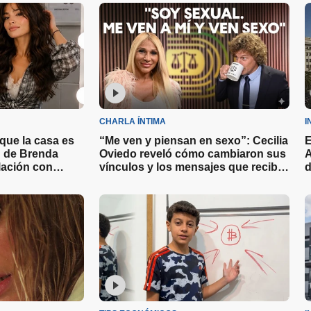
que el lujo
CHARLA ÍNTIMA
I
que la casa es
“Me ven y piensan en sexo”: Cecilia
E
n de Brenda
Oviedo reveló cómo cambiaron sus
A
lación con
vínculos y los mensajes que recibe
d
de jóvenes veinteañeros