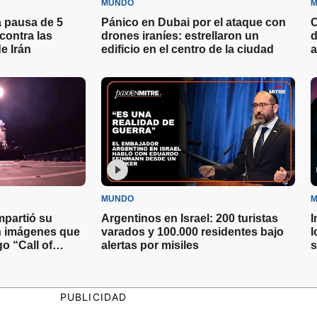
MUNDO
M
 pausa de 5
Pánico en Dubai por el ataque con
C
contra las
drones iraníes: estrellaron un
d
e Irán
edificio en el centro de la ciudad
a
MUNDO
M
partió su
Argentinos en Israel: 200 turistas
I
on imágenes que
varados y 100.000 residentes bajo
l
o “Call of
alertas por misiles
s
PUBLICIDAD