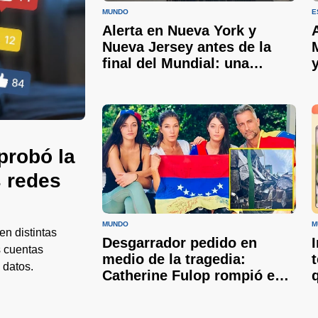
MUNDO
E
Alerta en Nueva York y
Nueva Jersey antes de la
final del Mundial: una
peligrosa nube de humo
cubre Estados Unidos
probó la
s redes
MUNDO
M
en distintas
Desgarrador pedido en
s cuentas
medio de la tragedia:
 datos.
Catherine Fulop rompió en
llanto y un futbolista
argentino busca