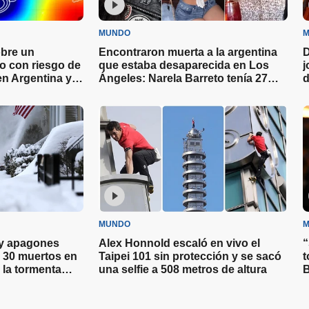
MUNDO
M
obre un
Encontraron muerta a la argentina
D
 con riesgo de
que estaba desaparecida en Los
j
en Argentina y
Ángeles: Narela Barreto tenía 27
d
años
MUNDO
M
 y apagones
Alex Honnold escaló en vivo el
“
s 30 muertos en
Taipei 101 sin protección y se sacó
t
 la tormenta
una selfie a 508 metros de altura
B
H