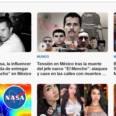
MUNDO
M
sa, la influencer
Tensión en México tras la muerte
B
a de entregar
del jefe narco “El Mencho”: ataques
S
encho” en México
y caos en las calles con muertos y
M
detenidos