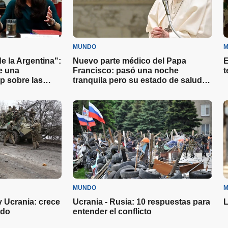
MUNDO
M
 la Argentina":
Nuevo parte médico del Papa
E
e una
Francisco: pasó una noche
t
p sobre las
tranquila pero su estado de salud
sigue siendo "complejo"
MUNDO
M
y Ucrania: crece
Ucrania - Rusia: 10 respuestas para
L
ndo
entender el conflicto