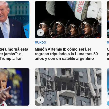
desesperadamente a su
familia en Venezuela
MUNDO
M
tera morirá esta
Misión Artemis II: cómo será el
C
r jamás”: el
regreso tripulado a la Luna tras 50
p
Trump a Irán
años y con un satélite argentino
m
y