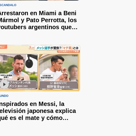
SCÁNDALO
Arrestaron en Miami a Beni
Mármol y Pato Perrotta, los
youtubers argentinos que
intentaron ingresar a un
partido del Mundial
credenciales viejas
UNDO
Inspirados en Messi, la
televisión japonesa explica
qué es el mate y cómo
prepararlo