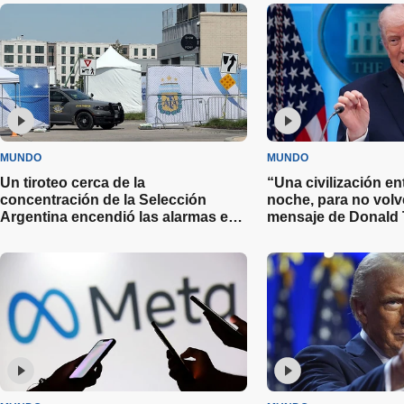
MUNDO
MUNDO
Un tiroteo cerca de la
“Una civilización en
concentración de la Selección
noche, para no volve
Argentina encendió las alarmas en
mensaje de Donald 
Kansas City a días del Mundial