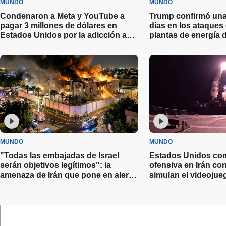
MUNDO
MUNDO
Condenaron a Meta y YouTube a
Trump confirmó una
pagar 3 millones de dólares en
días en los ataques 
Estados Unidos por la adicción a
plantas de energía d
las redes
MUNDO
MUNDO
"Todas las embajadas de Israel
Estados Unidos com
serán objetivos legítimos": la
ofensiva en Irán c
amenaza de Irán que pone en alerta
simulan el videojueg
a la Argentina
Duty”