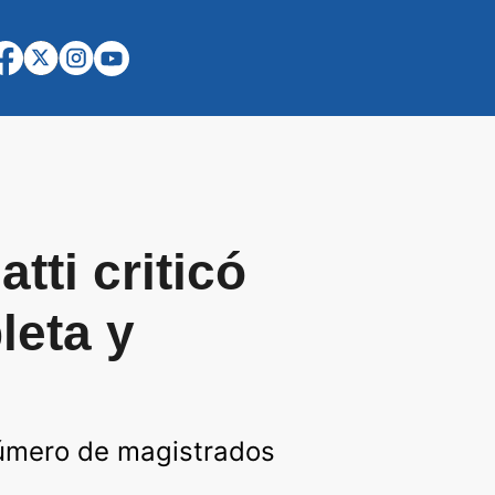
tti criticó
leta y
l número de magistrados