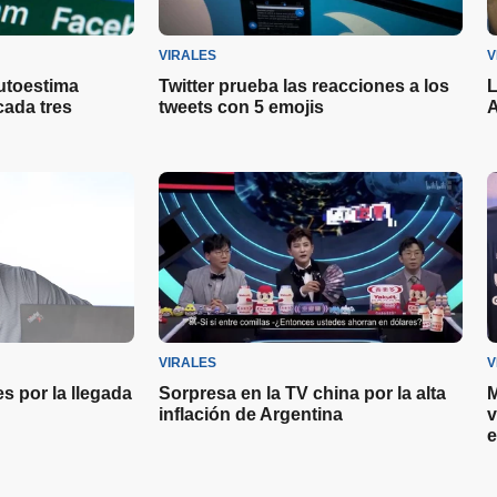
VIRALES
V
utoestima
Twitter prueba las reacciones a los
L
cada tres
tweets con 5 emojis
A
VIRALES
V
s por la llegada
Sorpresa en la TV china por la alta
M
inflación de Argentina
v
e