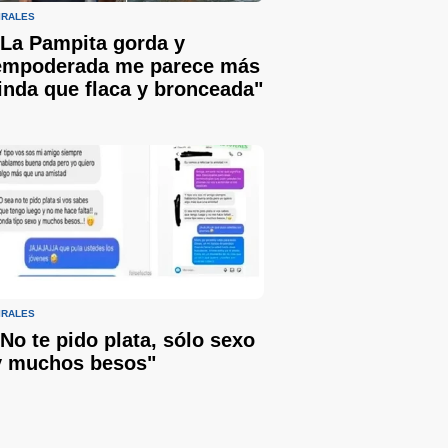
IRALES
"La Pampita gorda y
empoderada me parece más
linda que flaca y bronceada"
IRALES
"No te pido plata, sólo sexo
y muchos besos"