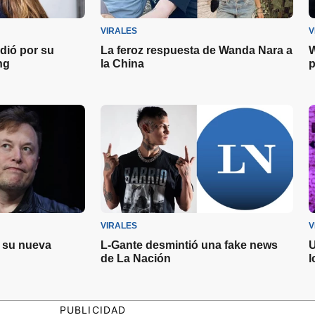
VIRALES
V
dió por su
La feroz respuesta de Wanda Nara a
W
ng
la China
p
VIRALES
V
 su nueva
L-Gante desmintió una fake news
U
de La Nación
l
PUBLICIDAD