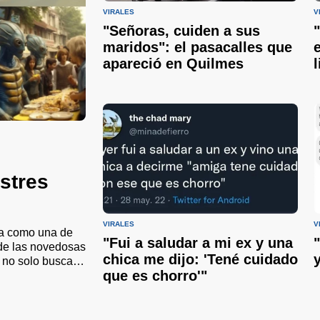
VIRALES
V
"Señoras, cuiden a sus
maridos": el pasacalles que
apareció en Quilmes
estres
VIRALES
V
iva como una de
"Fui a saludar a mi ex y una
r de las novedosas
chica me dijo: 'Tené cuidado
o no solo busca
que es chorro'"
nir a la
ualizó.