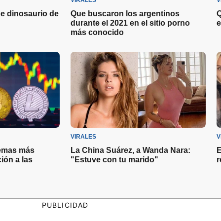
VIRALES
V
e dinosaurio de
Que buscaron los argentinos
Q
durante el 2021 en el sitio porno
e
más conocido
VIRALES
V
lemas más
La China Suárez, a Wanda Nara:
E
ión a las
"Estuve con tu marido"
r
PUBLICIDAD