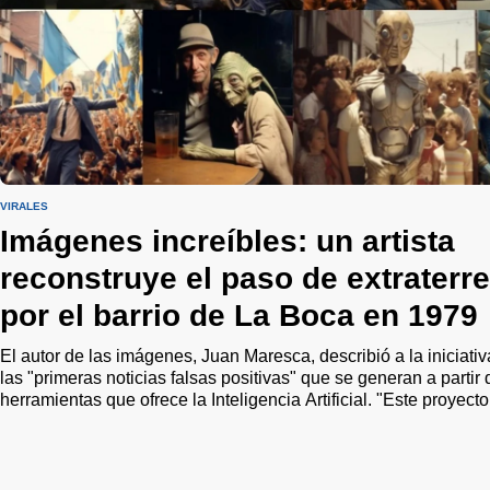
VIRALES
Imágenes increíbles: un artista
reconstruye el paso de extraterr
por el barrio de La Boca en 1979
El autor de las imágenes, Juan Maresca, describió a la iniciat
las "primeras noticias falsas positivas" que se generan a parti
herramientas que ofrece la Inteligencia Artificial. "Este proyect
reconstruir una historia olvidada o ignorada, sino que aspira a u
comunidad en la remembranza de un pasado compartido", punt