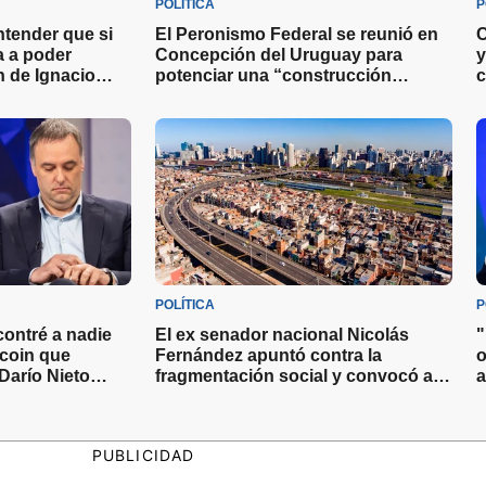
POLÍTICA
P
ntender que si
El Peronismo Federal se reunió en
C
va a poder
Concepción del Uruguay para
y
ón de Ignacio
potenciar una “construcción
c
as miradas sobre
nacional” de cara a las elecciones
2027
POLÍTICA
P
ontré a nadie
El ex senador nacional Nicolás
"
tcoin que
Fernández apuntó contra la
o
Darío Nieto
fragmentación social y convocó a
a
con el Jefe de
los dirigentes a actuar con valentía
e
s
PUBLICIDAD