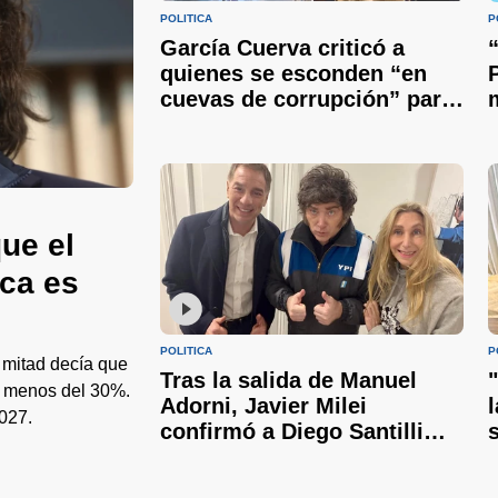
POLÍTICA
P
García Cuerva criticó a
quienes se esconden “en
cuevas de corrupción” para
volverse ricos y pidió
unidad
ue el
ica es
POLÍTICA
P
 mitad decía que
Tras la salida de Manuel
 a menos del 30%.
Adorni, Javier Milei
027.
confirmó a Diego Santilli
como nuevo jefe de
Gabinete