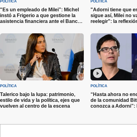
POLÍTICA
POLÍTICA
"Es un empleado de Milei”: Michel
"Adorni tiene que e
instó a Frigerio a que gestione la
sigue así, Milei no 
asistencia financiera ante el Banco
reelegir": la reflexi
Entre Ríos por la crisis en Granja
Ortelli y las distint
Tres Arroyos
el Jefe de Gabinete
POLÍTICA
POLÍTICA
Talerico bajo la lupa: patrimonio,
“Hasta ahora no enc
estilo de vida y la política, ejes que
de la comunidad Bi
vuelven al centro de la escena
conozca a Adorni”: 
sobre el escándalo 
Gabinete