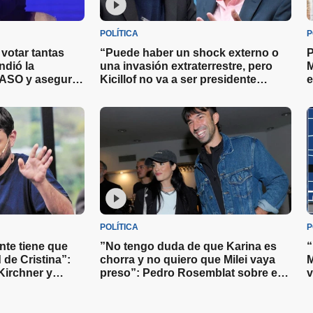
POLÍTICA
P
votar tantas
“Puede haber un shock externo o
P
ndió la
una invasión extraterrestre, pero
M
 PASO y aseguró
Kicillof no va a ser presidente
e
hasta 250
nunca en su vida”: Caputo contra el
M
kirchnerismo
POLÍTICA
P
nte tiene que
”No tengo duda de que Karina es
“
d de Cristina”:
chorra y no quiero que Milei vaya
M
Kirchner y
preso”: Pedro Rosemblat sobre el
v
i llega a la
presidente y su hermana
c
c