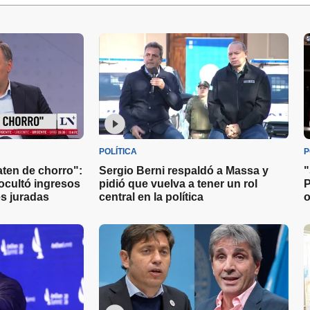
POLÍTICA
P
aten de chorro":
Sergio Berni respaldó a Massa y
"
ocultó ingresos
pidió que vuelva a tener un rol
P
s juradas
central en la política
o
s