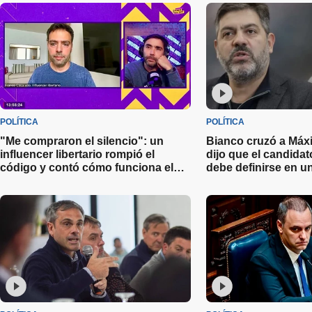
POLÍTICA
POLÍTICA
"Me compraron el silencio": un
Bianco cruzó a Máx
influencer libertario rompió el
dijo que el candida
código y contó cómo funciona el
debe definirse en 
negocio de la política en redes