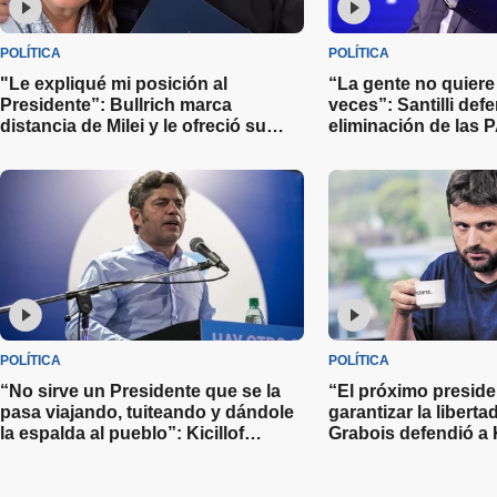
POLÍTICA
POLÍTICA
"Le expliqué mi posición al
“La gente no quiere 
Presidente”: Bullrich marca
veces”: Santilli defe
distancia de Milei y le ofreció su
eliminación de las
renuncia como jefa de bloque en la
que su costo es de 
Libertad Avanza
millones de dólares
POLÍTICA
POLÍTICA
“No sirve un Presidente que se la
“El próximo preside
pasa viajando, tuiteando y dándole
garantizar la liberta
la espalda al pueblo”: Kicillof
Grabois defendió a 
cuestionó la gestión de Javier Milei
prometió indultarla s
presidencia