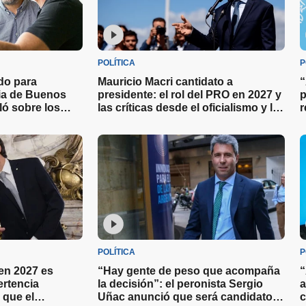
POLÍTICA
P
ado para
Mauricio Macri cantidato a
“
cia de Buenos
presidente: el rol del PRO en 2027 y
p
ló sobre los
las críticas desde el oficialismo y la
r
a las elecciones
oposición
l
POLÍTICA
P
 en 2027 es
“Hay gente de peso que acompaña
“
ertencia
la decisión”: el peronista Sergio
a
 que el
Uñac anunció que será candidato a
c