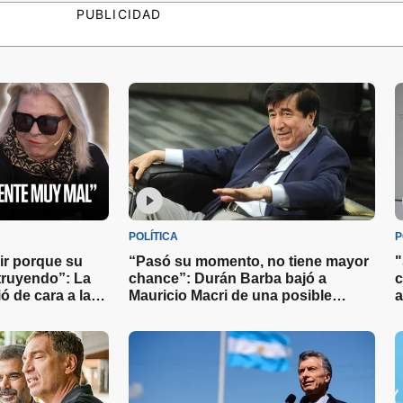
PUBLICIDAD
POLÍTICA
P
gir porque su
“Pasó su momento, no tiene mayor
"
struyendo”: La
chance”: Durán Barba bajó a
c
ó de cara a las
Mauricio Macri de una posible
a
candidatura en 2027
c
u