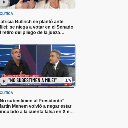
OLÍTICA
atricia Bullrich se plantó ante
ilei: se niega a votar en el Senado
l retiro del pliego de la jueza
ichelli
OLÍTICA
No subestimen al Presidente”:
artín Menem volvió a negar estar
inculado a la cuenta falsa en X en
ontra del Gobierno y minimizó el
ruce con Caputo