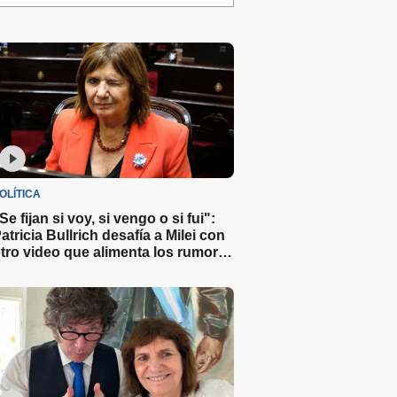
OLÍTICA
Se fijan si voy, si vengo o si fui":
atricia Bullrich desafía a Milei con
tro video que alimenta los rumores
obre su candidatura 2027