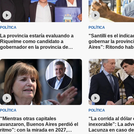
POLÍTICA
POLÍTICA
La provincia estaría evaluando a
“Santilli es el indic
Riquelme como candidato a
gobernar la provin
gobernador en la provincia de
Aires”: Ritondo hab
Buenos Aires
candidatos de cara 
del 2027
POLÍTICA
POLÍTICA
“Mientras otras capitales
“La corrida al dólar
avanzaron, Buenos Aires perdió el
inexorable”: La adv
ritmo”: con la mirada en 2027,
Lacunza en caso de