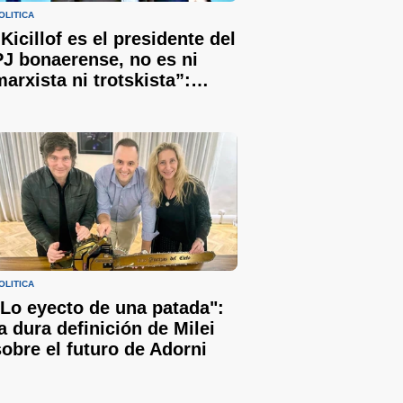
OLÍTICA
“Kicillof es el presidente del
PJ bonaerense, no es ni
marxista ni trotskista”:
Bianco defendió al
gobernador y le respondió a
Sergio Berni
OLÍTICA
"Lo eyecto de una patada":
la dura definición de Milei
sobre el futuro de Adorni