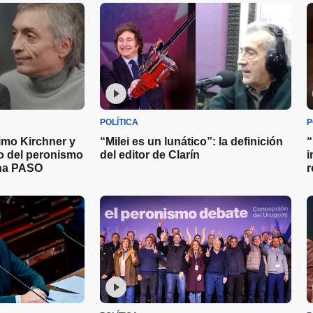
POLÍTICA
P
imo Kirchner y
“Milei es un lunático”: la definición
“
to del peronismo
del editor de Clarín
i
una PASO
r
J
m