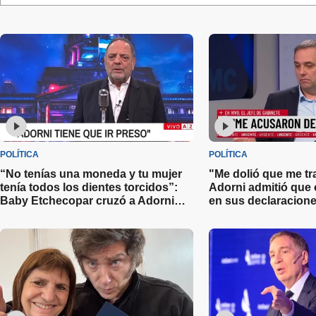
POLÍTICA
POLÍTICA
“No tenías una moneda y tu mujer
"Me dolió que me tr
tenía todos los dientes torcidos”:
Adorni admitió que 
Baby Etchecopar cruzó a Adorni
en sus declaracione
por la presentación de su
declaración jurada