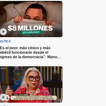
OLÍTICA
Es el peor, más cínico y más
mbécil funcionario desde el
egreso de la democracia”: Manu
ove sobre Adorni y el gasto de $8
illones en sábanas