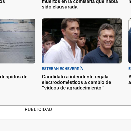
tos
muertos en la comisaría que había
m
sido clausurada
ESTEBAN ECHEVERRÍA
E
 despidos de
Candidato a intendente regala
A
electrodomésticos a cambio de
a
"videos de agradecimiento"
PUBLICIDAD