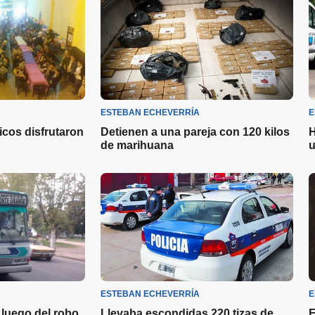
ESTEBAN ECHEVERRÍA
E
icos disfrutaron
Detienen a una pareja con 120 kilos
H
de marihuana
u
ESTEBAN ECHEVERRÍA
E
luego del robo
Llevaba escondidas 220 tizas de
E