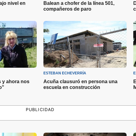
jo nivel en
Balean a chofer de la línea 501,
D
compañeros de paro
c
ESTEBAN ECHEVERRÍA
E
s y ahora nos
Acuña clausuró en persona una
E
o"
escuela en construcción
M
PUBLICIDAD