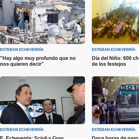
ESTEBAN ECHEVERRÍA
ESTEBAN ECHEVERRÍA
"Hay algo muy profundo que no
Día del Niño: 600 ch
nos quieren decir"
de los festejos
ESTEBAN ECHEVERRÍA
ESTEBAN ECHEVERRÍA
E. Echeverría: Scioli y Gray
Doce horas de paro 