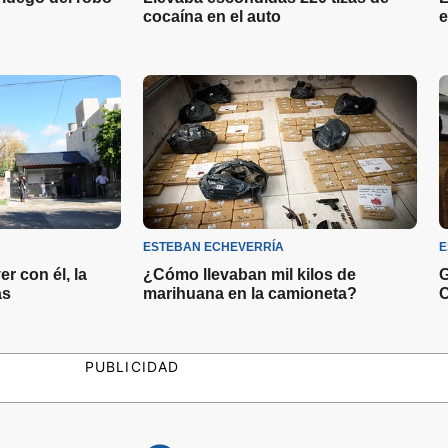
cocaína en el auto
e
ESTEBAN ECHEVERRÍA
E
r con él, la
¿Cómo llevaban mil kilos de
G
as
marihuana en la camioneta?
C
PUBLICIDAD