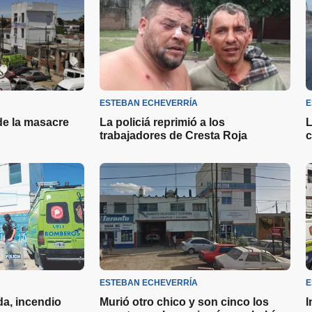
ESTEBAN ECHEVERRÍA
E
de la masacre
La policiá reprimió a los
L
trabajadores de Cresta Roja
c
ESTEBAN ECHEVERRÍA
E
a, incendio
Murió otro chico y son cinco los
I