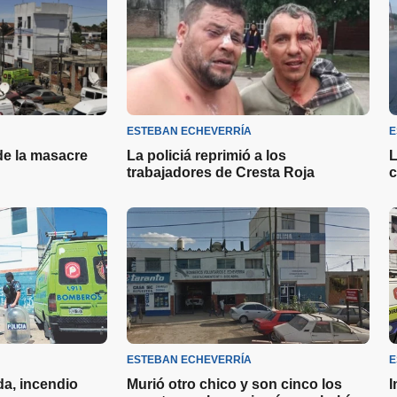
ESTEBAN ECHEVERRÍA
E
de la masacre
La policiá reprimió a los
L
trabajadores de Cresta Roja
c
ESTEBAN ECHEVERRÍA
E
a, incendio
Murió otro chico y son cinco los
I