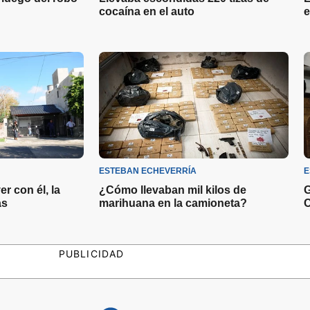
cocaína en el auto
e
ESTEBAN ECHEVERRÍA
E
r con él, la
¿Cómo llevaban mil kilos de
G
as
marihuana en la camioneta?
C
PUBLICIDAD