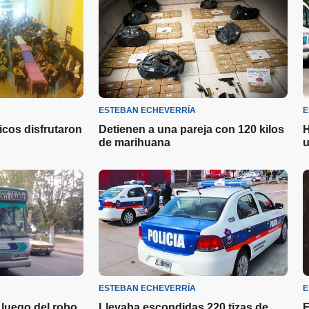
ESTEBAN ECHEVERRÍA
E
icos disfrutaron
Detienen a una pareja con 120 kilos
H
de marihuana
u
ESTEBAN ECHEVERRÍA
E
luego del robo
Llevaba escondidas 220 tizas de
E