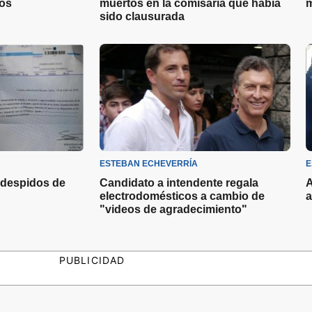
tos
muertos en la comisaría que había
m
sido clausurada
ESTEBAN ECHEVERRÍA
E
 despidos de
Candidato a intendente regala
A
electrodomésticos a cambio de
a
"videos de agradecimiento"
PUBLICIDAD