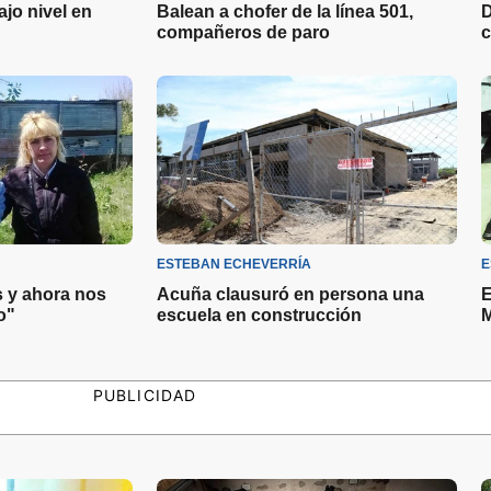
jo nivel en
Balean a chofer de la línea 501,
D
compañeros de paro
c
ESTEBAN ECHEVERRÍA
E
s y ahora nos
Acuña clausuró en persona una
E
o"
escuela en construcción
M
PUBLICIDAD