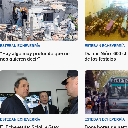
ESTEBAN ECHEVERRÍA
ESTEBAN ECHEVERRÍA
"Hay algo muy profundo que no
Día del Niño: 600 ch
nos quieren decir"
de los festejos
ESTEBAN ECHEVERRÍA
ESTEBAN ECHEVERRÍA
E. Echeverría: Scioli y Gray
Doce horas de paro 