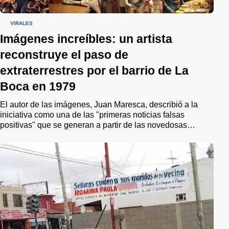
VIRALES
Imágenes increíbles: un artista
reconstruye el paso de
extraterrestres por el barrio de La
Boca en 1979
El autor de las imágenes, Juan Maresca, describió a la
iniciativa como una de las "primeras noticias falsas
positivas" que se generan a partir de las novedosas
herramientas que ofrece la Inteligencia Artificial. "Este
proyecto no solo busca reconstruir una historia olvidada o
ignorada, sino que aspira a unir a la comunidad en la
remembranza de un pasado compartido", puntualizó.