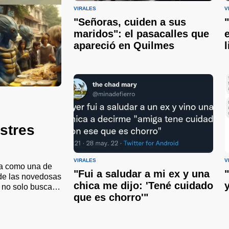
VIRALES
V
"Señoras, cuiden a sus
maridos": el pasacalles que
apareció en Quilmes
estres
VIRALES
V
iva como una de
"Fui a saludar a mi ex y una
r de las novedosas
chica me dijo: 'Tené cuidado
o no solo busca
que es chorro'"
nir a la
ualizó.