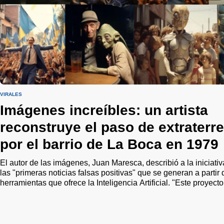
VIRALES
Imágenes increíbles: un artista
reconstruye el paso de extraterr
por el barrio de La Boca en 1979
El autor de las imágenes, Juan Maresca, describió a la iniciat
las "primeras noticias falsas positivas" que se generan a parti
herramientas que ofrece la Inteligencia Artificial. "Este proyect
reconstruir una historia olvidada o ignorada, sino que aspira a u
comunidad en la remembranza de un pasado compartido", punt