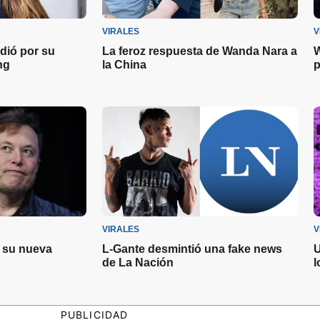
VIRALES
V
dió por su
La feroz respuesta de Wanda Nara a
W
ng
la China
p
VIRALES
V
 su nueva
L-Gante desmintió una fake news
U
de La Nación
l
PUBLICIDAD