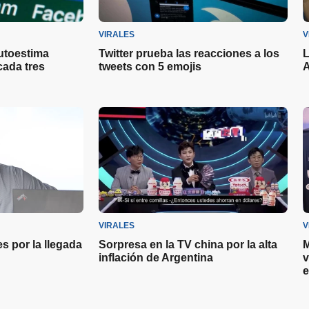
VIRALES
V
utoestima
Twitter prueba las reacciones a los
L
cada tres
tweets con 5 emojis
A
VIRALES
V
s por la llegada
Sorpresa en la TV china por la alta
M
inflación de Argentina
v
e