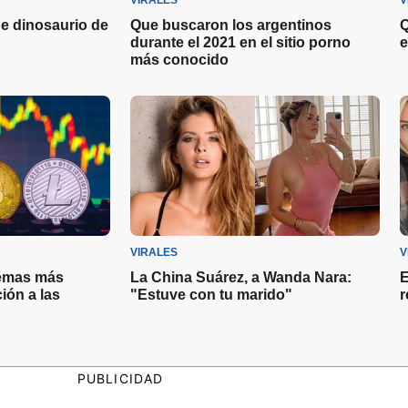
VIRALES
V
e dinosaurio de
Que buscaron los argentinos
Q
durante el 2021 en el sitio porno
e
más conocido
VIRALES
V
lemas más
La China Suárez, a Wanda Nara:
E
ión a las
"Estuve con tu marido"
r
PUBLICIDAD