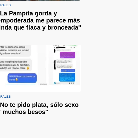
IRALES
"La Pampita gorda y
empoderada me parece más
linda que flaca y bronceada"
IRALES
"No te pido plata, sólo sexo
y muchos besos"