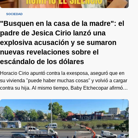
SOCIEDAD
"Busquen en la casa de la madre": el
padre de Jesica Cirio lanzó una
explosiva acusación y se sumaron
nuevas revelaciones sobre el
escándalo de los dólares
Horacio Cirio apuntó contra la exesposa, aseguró que en
su vivienda "puede haber muchas cosas" y volvió a cargar
contra su hija. Al mismo tiempo, Baby Etchecopar afirmó
que "cada dólar" visto en los videos "es nuestro", mientras
que la exempleada doméstica de la modelo aseguró que
las imágenes "no la sorprendieron".