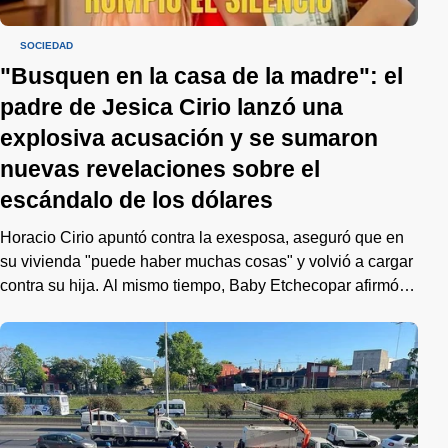
SOCIEDAD
"Busquen en la casa de la madre": el
padre de Jesica Cirio lanzó una
explosiva acusación y se sumaron
nuevas revelaciones sobre el
escándalo de los dólares
Horacio Cirio apuntó contra la exesposa, aseguró que en
su vivienda "puede haber muchas cosas" y volvió a cargar
contra su hija. Al mismo tiempo, Baby Etchecopar afirmó
que "cada dólar" visto en los videos "es nuestro", mientras
que la exempleada doméstica de la modelo aseguró que
las imágenes "no la sorprendieron".