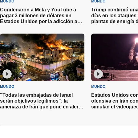
MUNDO
MUNDO
Condenaron a Meta y YouTube a
Trump confirmó una
pagar 3 millones de dólares en
días en los ataques 
Estados Unidos por la adicción a
plantas de energía d
las redes
MUNDO
MUNDO
"Todas las embajadas de Israel
Estados Unidos com
serán objetivos legítimos": la
ofensiva en Irán c
amenaza de Irán que pone en alerta
simulan el videojueg
a la Argentina
Duty”