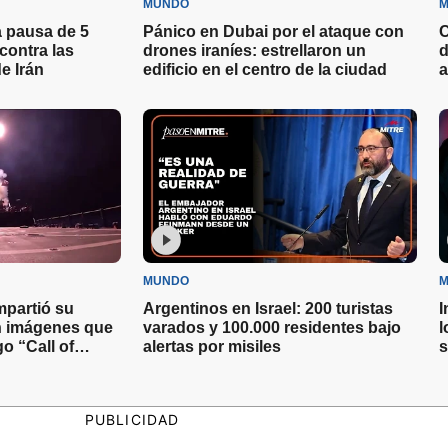
MUNDO
M
 pausa de 5
Pánico en Dubai por el ataque con
C
contra las
drones iraníes: estrellaron un
d
e Irán
edificio en el centro de la ciudad
a
MUNDO
M
partió su
Argentinos en Israel: 200 turistas
I
on imágenes que
varados y 100.000 residentes bajo
l
o “Call of
alertas por misiles
s
PUBLICIDAD