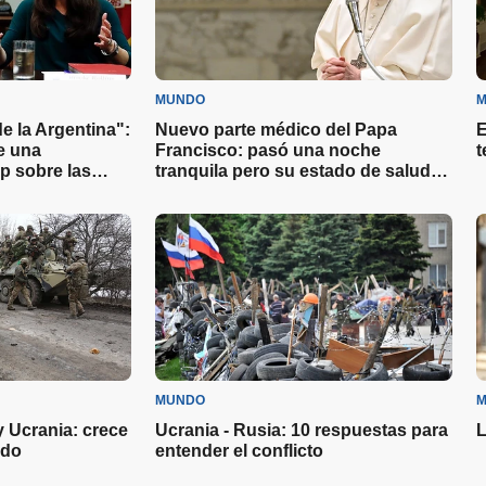
MUNDO
M
 la Argentina":
Nuevo parte médico del Papa
E
e una
Francisco: pasó una noche
t
p sobre las
tranquila pero su estado de salud
sigue siendo "complejo"
MUNDO
M
y Ucrania: crece
Ucrania - Rusia: 10 respuestas para
L
ndo
entender el conflicto