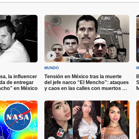
MUNDO
M
sa, la influencer
Tensión en México tras la muerte
B
a de entregar
del jefe narco “El Mencho”: ataques
S
encho” en México
y caos en las calles con muertos y
M
detenidos