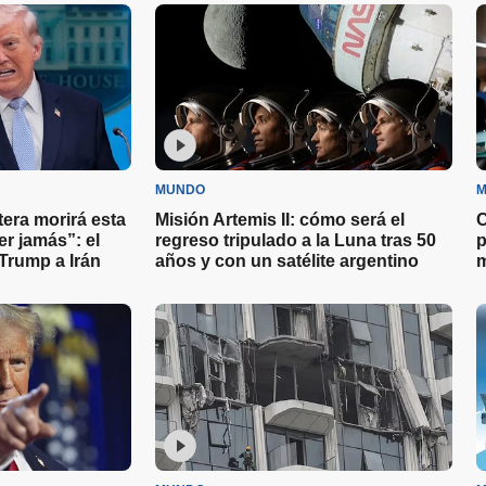
desesperadamente a su
familia en Venezuela
MUNDO
M
tera morirá esta
Misión Artemis II: cómo será el
C
r jamás”: el
regreso tripulado a la Luna tras 50
p
Trump a Irán
años y con un satélite argentino
m
y