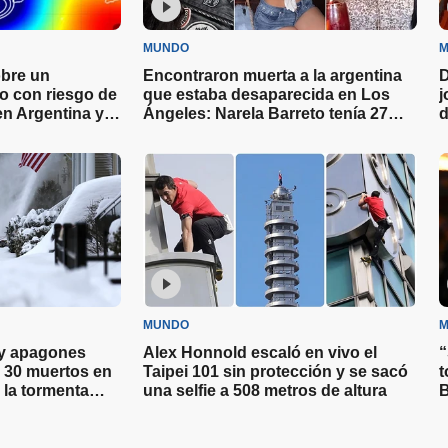
MUNDO
M
obre un
Encontraron muerta a la argentina
D
 con riesgo de
que estaba desaparecida en Los
j
en Argentina y
Ángeles: Narela Barreto tenía 27
d
años
MUNDO
M
 y apagones
Alex Honnold escaló en vivo el
“
s 30 muertos en
Taipei 101 sin protección y se sacó
t
 la tormenta
una selfie a 508 metros de altura
B
H