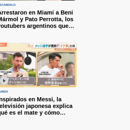
SCÁNDALO
Arrestaron en Miami a Beni
Mármol y Pato Perrotta, los
youtubers argentinos que
intentaron ingresar a un
partido del Mundial
credenciales viejas
UNDO
Inspirados en Messi, la
televisión japonesa explica
qué es el mate y cómo
prepararlo