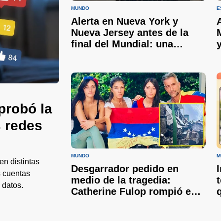
MUNDO
E
Alerta en Nueva York y
Nueva Jersey antes de la
final del Mundial: una
peligrosa nube de humo
cubre Estados Unidos
probó la
s redes
MUNDO
M
en distintas
Desgarrador pedido en
s cuentas
medio de la tragedia:
 datos.
Catherine Fulop rompió en
llanto y un futbolista
argentino busca