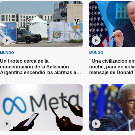
MUNDO
MUNDO
Un tiroteo cerca de la
“Una civilización en
concentración de la Selección
noche, para no volve
Argentina encendió las alarmas en
mensaje de Donald 
Kansas City a días del Mundial