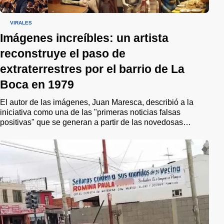
VIRALES
Imágenes increíbles: un artista
reconstruye el paso de
extraterrestres por el barrio de La
Boca en 1979
El autor de las imágenes, Juan Maresca, describió a la
iniciativa como una de las "primeras noticias falsas
positivas" que se generan a partir de las novedosas
herramientas que ofrece la Inteligencia Artificial. "Este
proyecto no solo busca reconstruir una historia olvidada o
ignorada, sino que aspira a unir a la comunidad en la
remembranza de un pasado compartido", puntualizó.