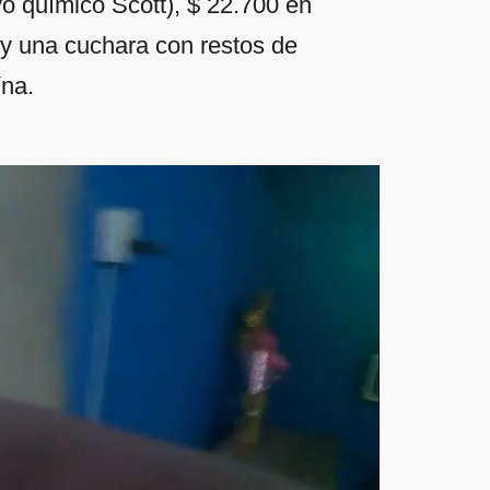
vo químico Scott), $ 22.700 en
s y una cuchara con restos de
ína.