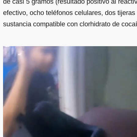
de casi 5 gramos (resultado positivo al reacti
efectivo, ocho teléfonos celulares, dos tijera
sustancia compatible con clorhidrato de coca