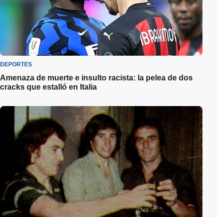
DEPORTES
Amenaza de muerte e insulto racista: la pelea de dos
cracks que estalló en Italia