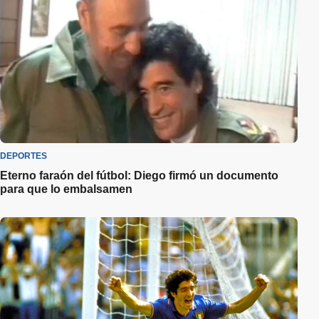
DEPORTES
Eterno faraón del fútbol: Diego firmó un documento
para que lo embalsamen