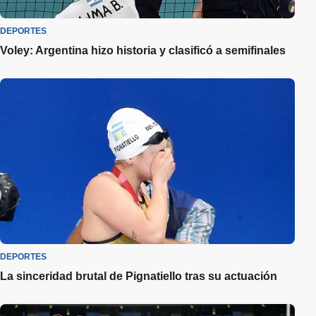
DEPORTES
Voley: Argentina hizo historia y clasificó a semifinales
DEPORTES
La sinceridad brutal de Pignatiello tras su actuación