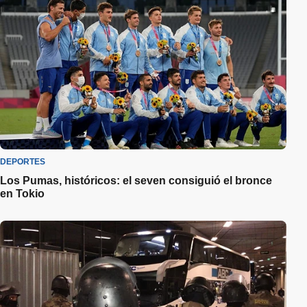
DEPORTES
Los Pumas, históricos: el seven consiguió el bronce
en Tokio