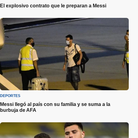
El explosivo contrato que le preparan a Messi
DEPORTES
Messi llegó al país con su familia y se suma a la
burbuja de AFA