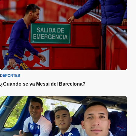
DEPORTES
¿Cuándo se va Messi del Barcelona?