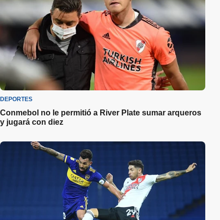
DEPORTES
Conmebol no le permitió a River Plate sumar arqueros
y jugará con diez