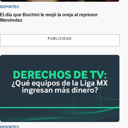
DEPORTES
El día que Bochini le mojó la oreja al represor
Menéndez
PUBLICIDAD
DEPORTES