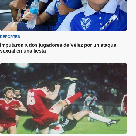
DEPORTES
Imputaron a dos jugadores de Vélez por un ataque
sexual en una fiesta