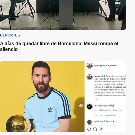
DEPORTES
A días de quedar libre de Barcelona, Messi rompe el
silencio