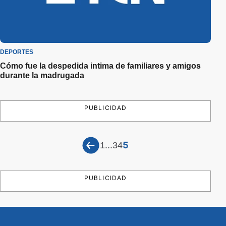
DEPORTES
Cómo fue la despedida intima de familiares y amigos
durante la madrugada
PUBLICIDAD
...
5
1
3
4
PUBLICIDAD