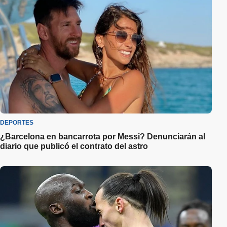
DEPORTES
¿Barcelona en bancarrota por Messi? Denunciarán al
diario que publicó el contrato del astro