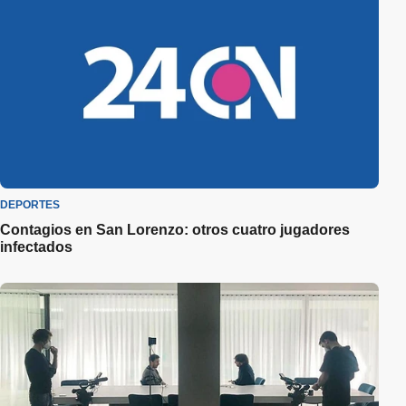
DEPORTES
Contagios en San Lorenzo: otros cuatro jugadores
infectados