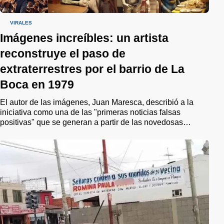
VIRALES
Imágenes increíbles: un artista
reconstruye el paso de
extraterrestres por el barrio de La
Boca en 1979
El autor de las imágenes, Juan Maresca, describió a la
iniciativa como una de las "primeras noticias falsas
positivas" que se generan a partir de las novedosas
herramientas que ofrece la Inteligencia Artificial. "Este
proyecto no solo busca reconstruir una historia olvidada o
ignorada, sino que aspira a unir a la comunidad en la
remembranza de un pasado compartido", puntualizó.