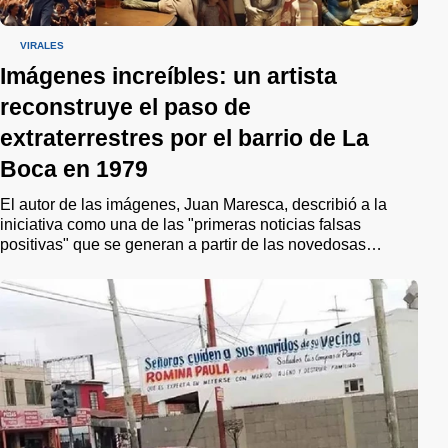
VIRALES
Imágenes increíbles: un artista
reconstruye el paso de
extraterrestres por el barrio de La
Boca en 1979
El autor de las imágenes, Juan Maresca, describió a la
iniciativa como una de las "primeras noticias falsas
positivas" que se generan a partir de las novedosas
herramientas que ofrece la Inteligencia Artificial. "Este
proyecto no solo busca reconstruir una historia olvidada o
ignorada, sino que aspira a unir a la comunidad en la
remembranza de un pasado compartido", puntualizó.