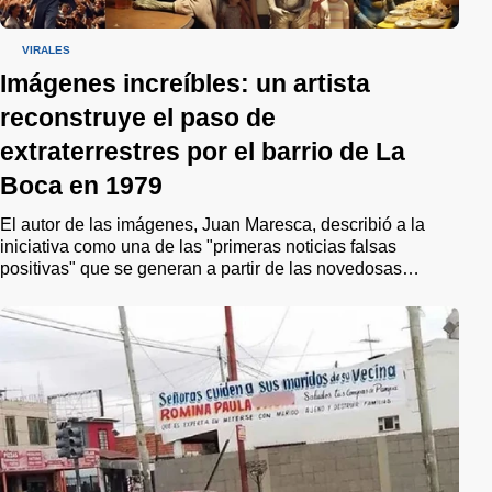
VIRALES
Imágenes increíbles: un artista
reconstruye el paso de
extraterrestres por el barrio de La
Boca en 1979
El autor de las imágenes, Juan Maresca, describió a la
iniciativa como una de las "primeras noticias falsas
positivas" que se generan a partir de las novedosas
herramientas que ofrece la Inteligencia Artificial. "Este
proyecto no solo busca reconstruir una historia olvidada o
ignorada, sino que aspira a unir a la comunidad en la
remembranza de un pasado compartido", puntualizó.