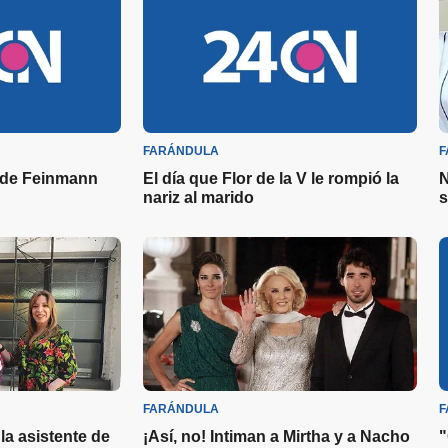
FARÁNDULA
F
 de Feinmann
El día que Flor de la V le rompió la
N
nariz al marido
s
FARÁNDULA
F
la asistente de
¡Así, no! Intiman a Mirtha y a Nacho
"