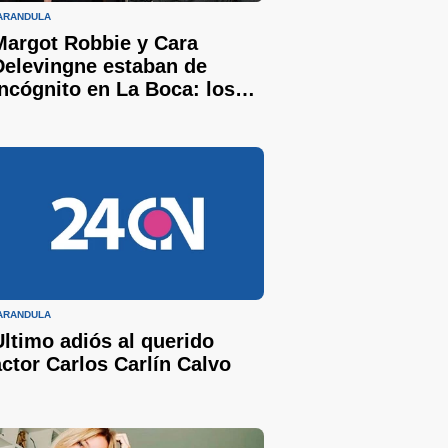
ARÁNDULA
Margot Robbie y Cara
Delevingne estaban de
incógnito en La Boca: los
custodios fracturaron a un
fotógrafo
ARÁNDULA
Ultimo adiós al querido
actor Carlos Carlín Calvo