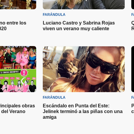
FARÁNDULA
F
no entre los
Luciano Castro y Sabrina Rojas
Q
020
viven un verano muy caliente
R
FARÁNDULA
F
rincipales obras
Escándalo en Punta del Este:
P
o del Verano
Jelinek terminó a las piñas con una
c
amiga