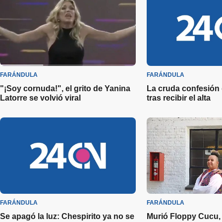
FARÁNDULA
FARÁNDULA
"¡Soy cornuda!", el grito de Yanina
La cruda confesión
Latorre se volvió viral
tras recibir el alta
FARÁNDULA
FARÁNDULA
Se apagó la luz: Chespirito ya no se
Murió Floppy Cucu, 