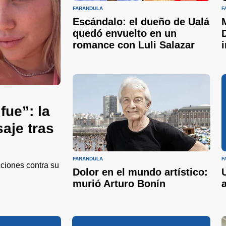
FARÁNDULA
F
Escándalo: el dueño de Ualá
quedó envuelto en un
romance con Luli Salazar
fue”: la
aje tras
FARÁNDULA
F
cciones contra su
Dolor en el mundo artístico:
murió Arturo Bonín