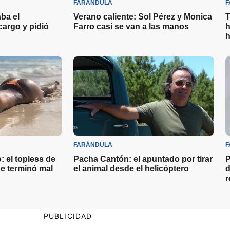
FARÁNDULA
F
ba el
Verano caliente: Sol Pérez y Monica
T
cargo y pidió
Farro casi se van a las manos
h
h
FARÁNDULA
F
: el topless de
Pacha Cantón: el apuntado por tirar
P
e terminó mal
el animal desde el helicóptero
d
r
PUBLICIDAD