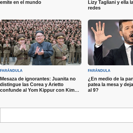
emite en el mundo
Lizy Tagliani y ella 
redes
FARÁNDULA
FARÁNDULA
Mesaza de ignorantes: Juanita no
¿En medio de la pan
distingue las Corea y Arietto
patea la mesa y deja
confunde al Yom Kippur con Kim
al 9?
Jong-un