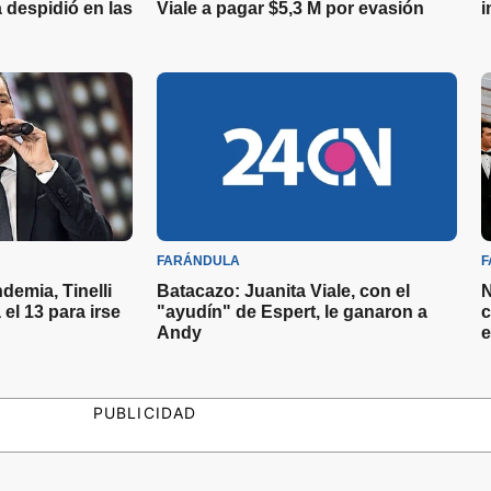
la despidió en las
Viale a pagar $5,3 M por evasión
i
FARÁNDULA
F
demia, Tinelli
Batacazo: Juanita Viale, con el
N
 el 13 para irse
"ayudín" de Espert, le ganaron a
c
Andy
e
PUBLICIDAD