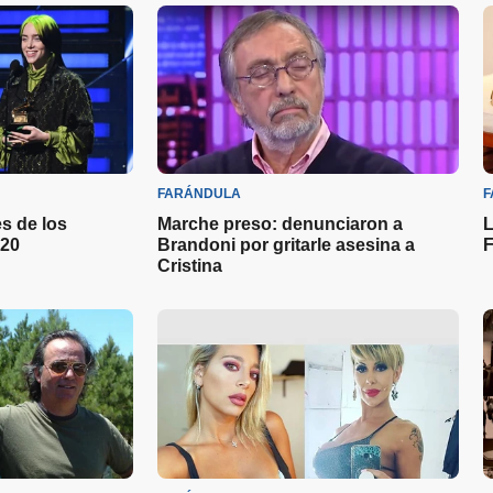
FARÁNDULA
F
s de los
Marche preso: denunciaron a
L
20
Brandoni por gritarle asesina a
F
Cristina