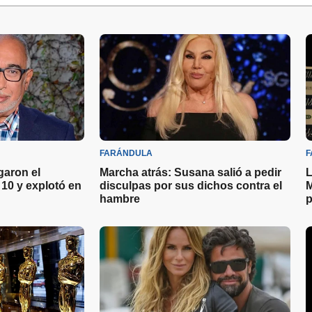
FARÁNDULA
F
garon el
Marcha atrás: Susana salió a pedir
L
10 y explotó en
disculpas por sus dichos contra el
M
hambre
p