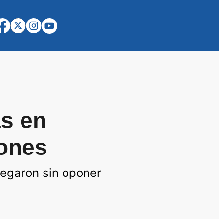
as en
rones
regaron sin oponer