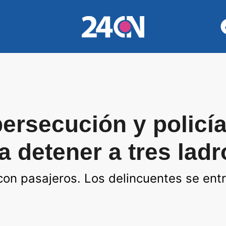
persecución y policí
ra detener a tres lad
 con pasajeros. Los delincuentes se ent