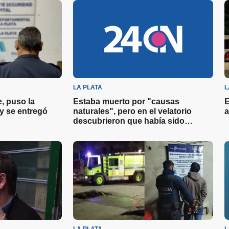
LA PLATA
L
, puso la
Estaba muerto por "causas
E
y se entregó
naturales", pero en el velatorio
a
descubrieron que había sido
ahorcado