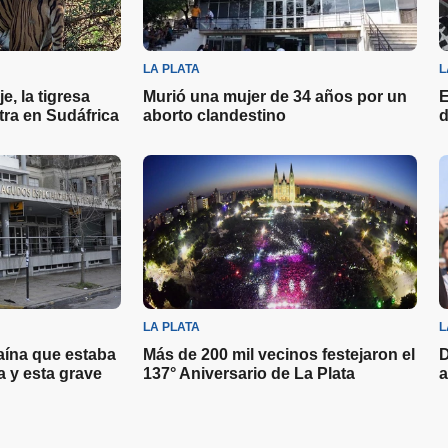
LA PLATA
L
e, la tigresa
Murió una mujer de 34 años por un
E
ra en Sudáfrica
aborto clandestino
d
LA PLATA
L
ína que estaba
Más de 200 mil vecinos festejaron el
D
 y esta grave
137° Aniversario de La Plata
a