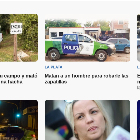
LA PLATA
L
su campo y mató
Matan a un hombre para robarle las
E
una hacha
zapatillas
m
l