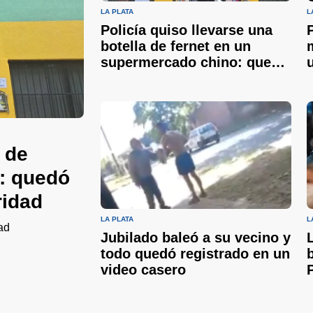
LA PLATA
L
Policía quiso llevarse una
botella de fernet en un
supermercado chino: quedó
filmado por las cámaras de
seguridad
a de
: quedó
ridad
LA PLATA
L
ad
Jubilado baleó a su vecino y
todo quedó registrado en un
video casero