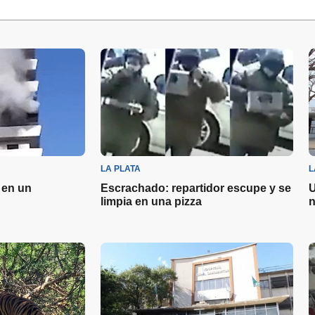
LA PLATA
L
 en un
Escrachado: repartidor escupe y se
U
limpia en una pizza
n