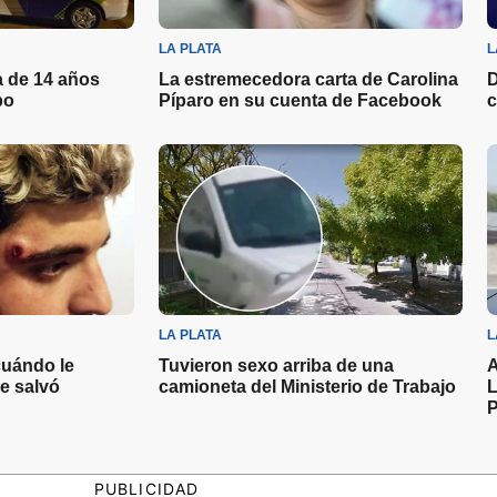
LA PLATA
L
a de 14 años
La estremecedora carta de Carolina
D
bo
Píparo en su cuenta de Facebook
c
LA PLATA
L
cuándo le
Tuvieron sexo arriba de una
A
se salvó
camioneta del Ministerio de Trabajo
L
P
PUBLICIDAD