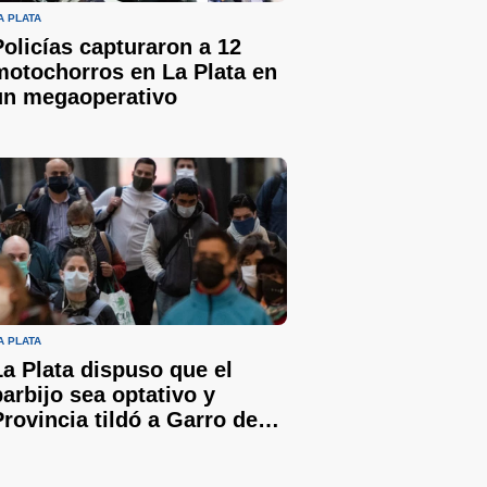
A PLATA
Policías capturaron a 12
motochorros en La Plata en
un megaoperativo
A PLATA
La Plata dispuso que el
barbijo sea optativo y
Provincia tildó a Garro de
"irresponsable"