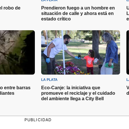
LA PLATA
L
el robo de
Prendieron fuego a un hombre en
U
situación de calle y ahora está en
L
estado crítico
e
LA PLATA
L
o entre barras
Eco-Canje: la iniciativa que
V
diantes
promueve el reciclaje y el cuidado
d
del ambiente llega a City Bell
PUBLICIDAD