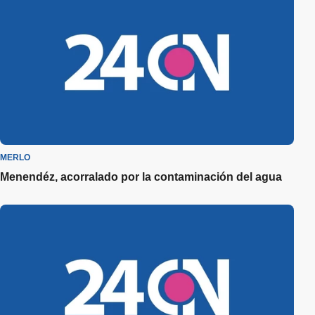
MERLO
Menendéz, acorralado por la contaminación del agua