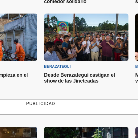
comedor solidario
s
BERAZATEGUI
B
mpieza en el
Desde Berazategui castigan el
M
show de las Jineteadas
v
PUBLICIDAD