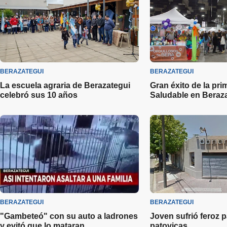
BERAZATEGUI
BERAZATEGUI
La escuela agraria de Berazategui
Gran éxito de la pr
celebró sus 10 años
Saludable en Beraz
BERAZATEGUI
BERAZATEGUI
"Gambeteó" con su auto a ladrones
Joven sufrió feroz p
y evitó que lo mataran
patovicas