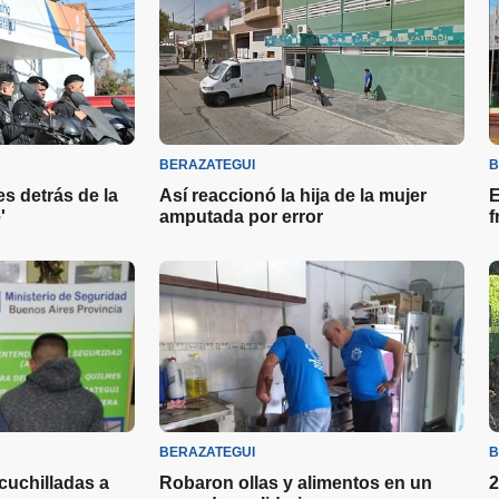
BERAZATEGUI
B
es detrás de la
Así reaccionó la hija de la mujer
E
'
amputada por error
f
BERAZATEGUI
B
cuchilladas a
Robaron ollas y alimentos en un
2