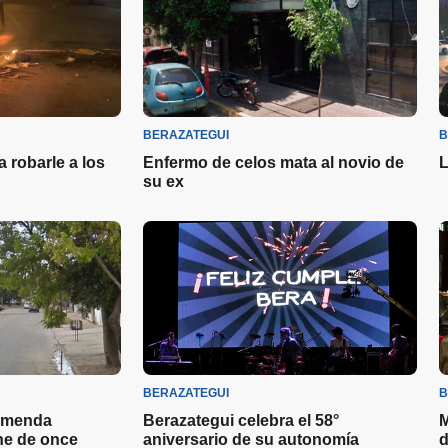
BERAZATEGUI
B
 robarle a los
Enfermo de celos mata al novio de
L
su ex
BERAZATEGUI
B
remenda
Berazategui celebra el 58°
M
ne de once
aniversario de su autonomía
d