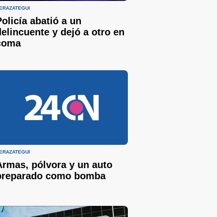
ERAZATEGUI
Policía abatió a un
delincuente y dejó a otro en
coma
ERAZATEGUI
Armas, pólvora y un auto
preparado como bomba