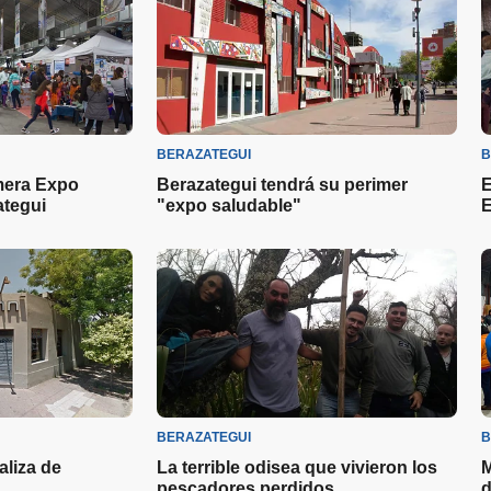
BERAZATEGUI
B
imera Expo
Berazategui tendrá su perimer
E
ategui
"expo saludable"
E
BERAZATEGUI
B
aliza de
La terrible odisea que vivieron los
M
pescadores perdidos
d