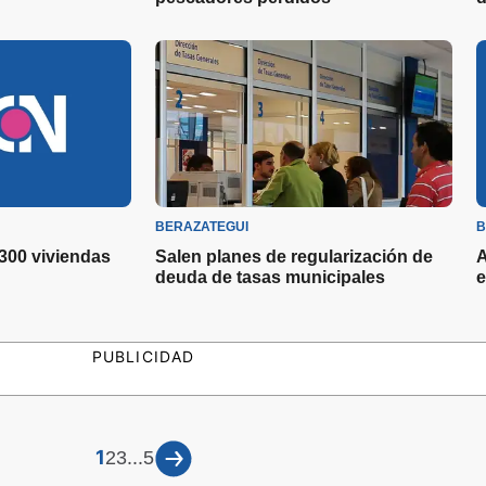
BERAZATEGUI
B
 300 viviendas
Salen planes de regularización de
A
deuda de tasas municipales
e
PUBLICIDAD
1
...
2
3
5