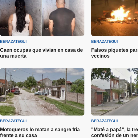
BERAZATEGUI
BERAZATEGUI
Caen ocupas que vivian en casa de
Falsos piquetes para
una muerta
vecinos
BERAZATEGUI
BERAZATEGUI
Motoqueros lo matan a sangre fría
"Maté a papá", la t
frente a su casa
confesión de un ne