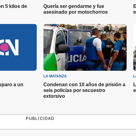
n 5 kilos de
Quería ser gendarme y fue
E
asesinado por motochorros
e
LA MATANZA
L
sparo a un
Condenan con 10 años de prisión a
L
seis policías por secuestro
e
extorsivo
PUBLICIDAD