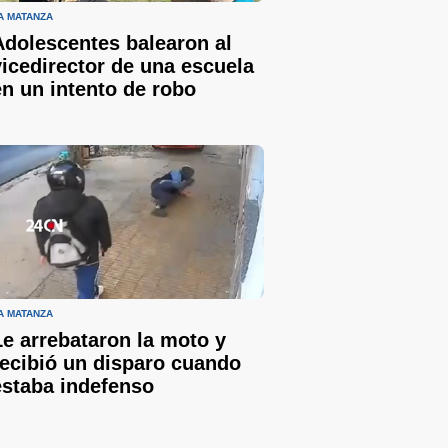
A MATANZA
Adolescentes balearon al
vicedirector de una escuela
en un intento de robo
A MATANZA
Le arrebataron la moto y
recibió un disparo cuando
estaba indefenso