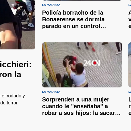
LA MATANZA
L
Policía borracho de la
Bonaerense se dormía
parado en un control
vehicular
cchieri:
ron la
LA MATANZA
L
 el rodado y
Sorprenden a una mujer
e terror.
cuando le "enseñaba" a
robar a sus hijos: la sacaron
a los pelos del local