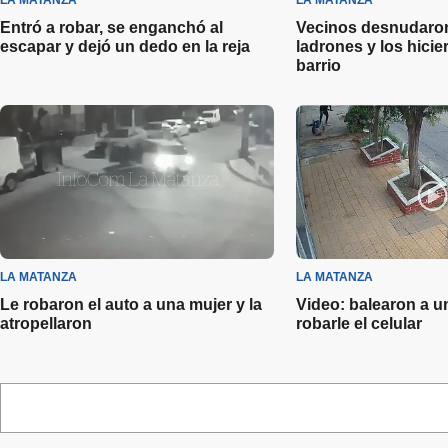
LA MATANZA
LA MATANZA
Entró a robar, se enganchó al
Vecinos desnudaron
escapar y dejó un dedo en la reja
ladrones y los hicie
barrio
LA MATANZA
LA MATANZA
Le robaron el auto a una mujer y la
Video: balearon a u
atropellaron
robarle el celular