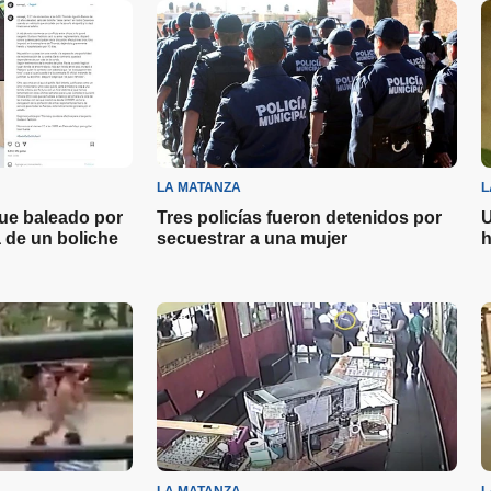
LA MATANZA
L
fue baleado por
Tres policías fueron detenidos por
U
a de un boliche
secuestrar a una mujer
h