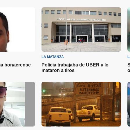
LA MATANZA
L
cía bonaerense
Policía trabajaba de UBER y lo
S
mataron a tiros
o