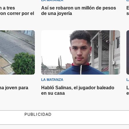
LA MATANZA
L
 a tres
Así se robaron un millón de pesos
E
ron correr por el
de una joyería
s
LA MATANZA
L
na joven para
Habló Salinas, el jugador baleado
L
en su casa
e
PUBLICIDAD