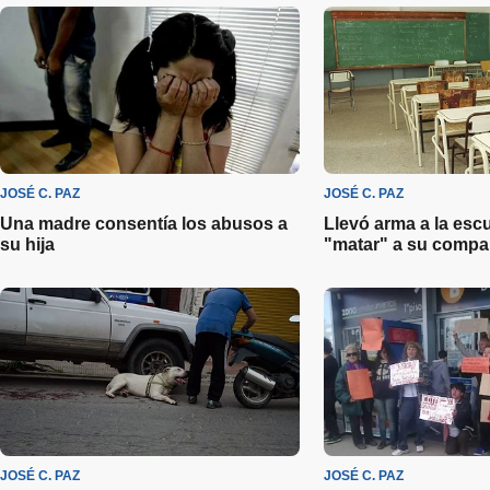
JOSÉ C. PAZ
JOSÉ C. PAZ
Una madre consentía los abusos a
Llevó arma a la esc
su hija
"matar" a su compa
JOSÉ C. PAZ
JOSÉ C. PAZ