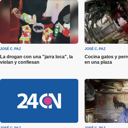
JOSÉ C. PAZ
JOSÉ C. PAZ
La drogan con una "jarra loca", la
Cocina gatos y perr
violan y confiesan
en una plaza