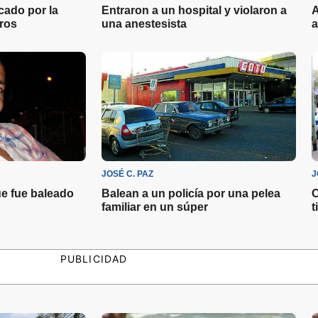
ado por la
Entraron a un hospital y violaron a
A
ros
una anestesista
a
JOSÉ C. PAZ
J
que fue baleado
Balean a un policía por una pelea
C
familiar en un súper
t
PUBLICIDAD