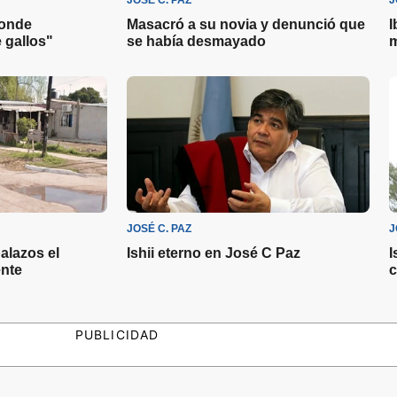
JOSÉ C. PAZ
J
donde
Masacró a su novia y denunció que
I
 gallos"
se había desmayado
m
JOSÉ C. PAZ
J
alazos el
Ishii eterno en José C Paz
I
ente
c
PUBLICIDAD