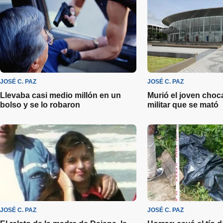
JOSÉ C. PAZ
JOSÉ C. PAZ
Llevaba casi medio millón en un
Murió el joven choc
bolso y se lo robaron
militar que se mató
JOSÉ C. PAZ
JOSÉ C. PAZ