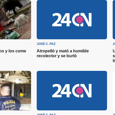
JOSÉ C. PAZ
J
os y los come
Atropelló y mató a humilde
U
recolector y se burló
s
l