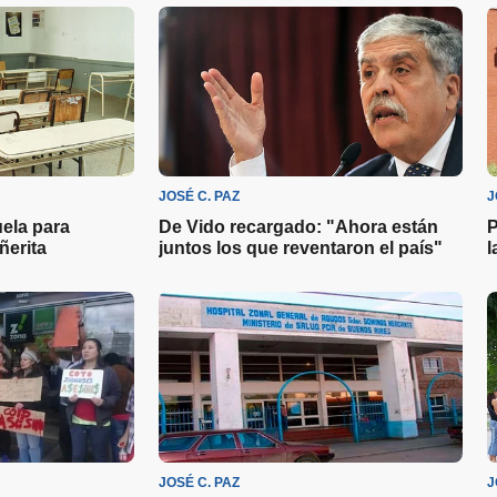
JOSÉ C. PAZ
J
uela para
De Vido recargado: "Ahora están
P
ñerita
juntos los que reventaron el país"
l
JOSÉ C. PAZ
J