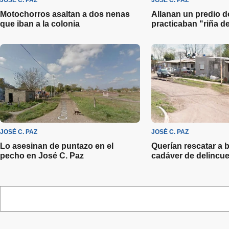
JOSÉ C. PAZ
JOSÉ C. PAZ
Motochorros asaltan a dos nenas
Allanan un predio 
que iban a la colonia
practicaban "riña de
JOSÉ C. PAZ
JOSÉ C. PAZ
Lo asesinan de puntazo en el
Querían rescatar a b
pecho en José C. Paz
cadáver de delincu