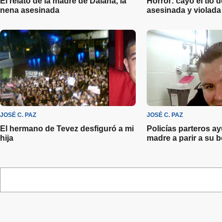
El relato de la madre de Daiana, la
Horror: cayó el tío 
nena asesinada
asesinada y violada
JOSÉ C. PAZ
JOSÉ C. PAZ
El hermano de Tevez desfiguró a mi
Policías parteros a
hija
madre a parir a su 