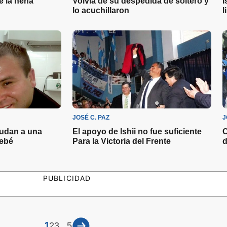
de la nena
Volvía de su despedida de soltero y
I
lo acuchillaron
l
JOSÉ C. PAZ
J
yudan a una
El apoyo de Ishii no fue suficiente
C
bebé
Para la Victoria del Frente
d
PUBLICIDAD
1
...
2
3
5