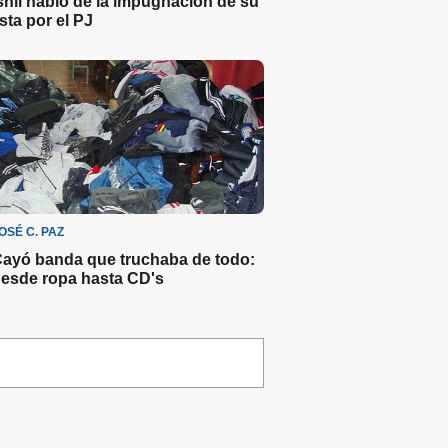
shii habló de la impugnación de su
ista por el PJ
OSÉ C. PAZ
ayó banda que truchaba de todo:
esde ropa hasta CD's