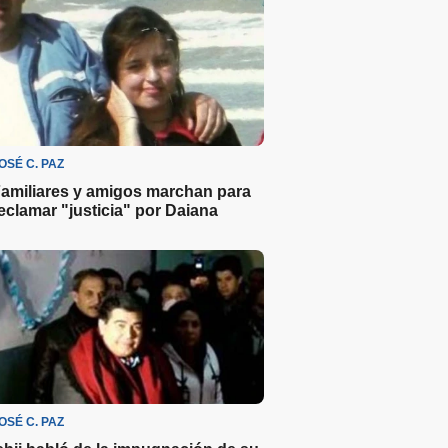
OSÉ C. PAZ
amiliares y amigos marchan para
eclamar "justicia" por Daiana
OSÉ C. PAZ