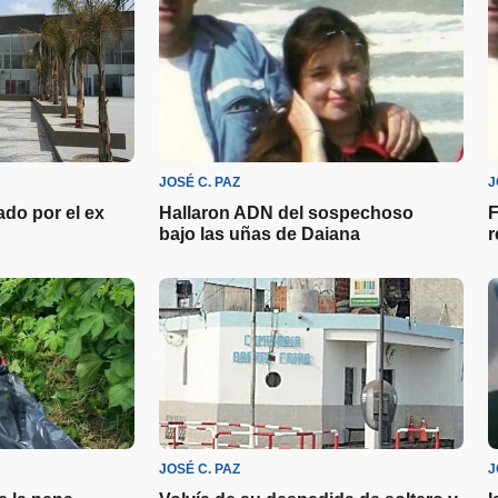
JOSÉ C. PAZ
J
ado por el ex
Hallaron ADN del sospechoso
F
bajo las uñas de Daiana
r
JOSÉ C. PAZ
J