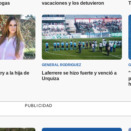
rogas
vacaciones y los detuvieron
T
GENERAL RODRIGUEZ
G
y a la hija de
Laferrere se hizo fuerte y venció a
"
Urquiza
p
h
PUBLICIDAD