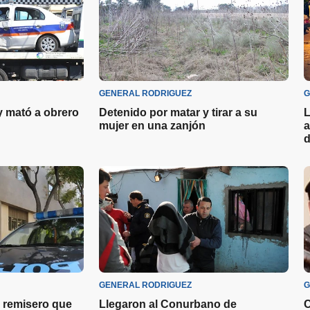
GENERAL RODRIGUEZ
G
y mató a obrero
Detenido por matar y tirar a su
L
mujer en una zanjón
a
d
GENERAL RODRIGUEZ
G
 remisero que
Llegaron al Conurbano de
C