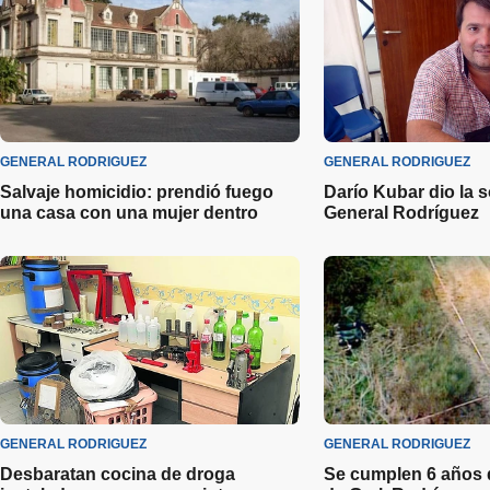
GENERAL RODRIGUEZ
GENERAL RODRIGUEZ
Salvaje homicidio: prendió fuego
Darío Kubar dio la 
una casa con una mujer dentro
General Rodríguez
GENERAL RODRIGUEZ
GENERAL RODRIGUEZ
Desbaratan cocina de droga
Se cumplen 6 años d