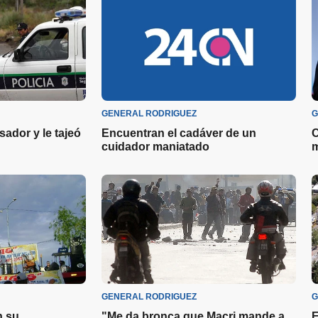
GENERAL RODRIGUEZ
G
ador y le tajeó
Encuentran el cadáver de un
C
cuidador maniatado
m
GENERAL RODRIGUEZ
G
 su
"Me da bronca que Macri mande a
F