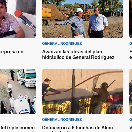
GENERAL RODRIGUEZ
G
sorpresa en
Avanzan las obras del plan
E
hidráulico de General Rodríguez
e
GENERAL RODRIGUEZ
G
el triple crimen
Detuvieron a 6 hinchas de Alem
V