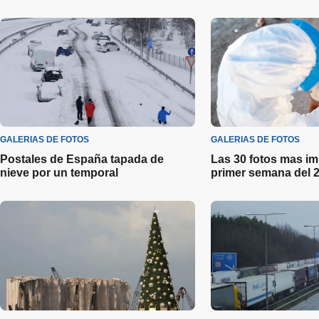
GALERIAS DE FOTOS
GALERIAS DE FOTOS
Postales de España tapada de
Las 30 fotos mas im
nieve por un temporal
primer semana del 