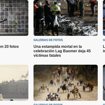
GALERIAS DE FOTOS
G
en 20 fotos
Una estampida mortal en la
L
celebración Lag Baomer deja 45
i
víctimas fatales