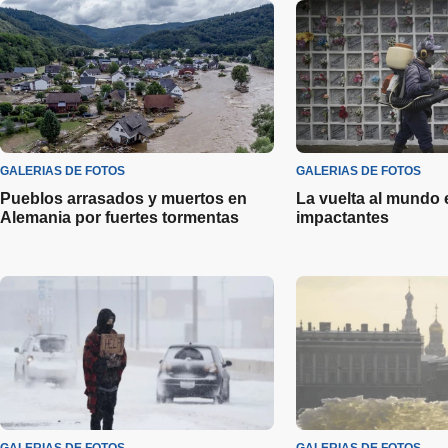
GALERIAS DE FOTOS
GALERIAS DE FOTOS
Pueblos arrasados y muertos en
La vuelta al mundo 
Alemania por fuertes tormentas
impactantes