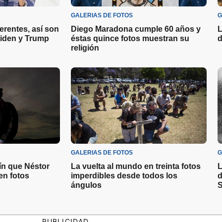
GALERIAS DE FOTOS
G
ferentes, así son
Diego Maradona cumple 60 años y
L
Biden y Trump
éstas quince fotos muestran su
d
religión
GALERIAS DE FOTOS
G
rín que Néstor
La vuelta al mundo en treinta fotos
L
en fotos
imperdibles desde todos los
d
ángulos
S
PUBLICIDAD