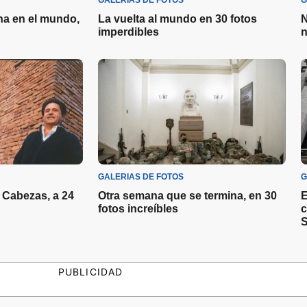
GALERIAS DE FOTOS
G
na en el mundo,
La vuelta al mundo en 30 fotos
N
imperdibles
n
GALERIAS DE FOTOS
G
 Cabezas, a 24
Otra semana que se termina, en 30
E
fotos increíbles
c
S
PUBLICIDAD