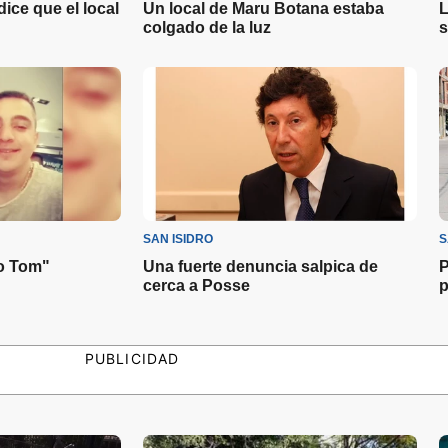
ice que el local
Un local de Maru Botana estaba
L
colgado de la luz
s
SAN ISIDRO
S
jo Tom"
Una fuerte denuncia salpica de
P
cerca a Posse
p
PUBLICIDAD