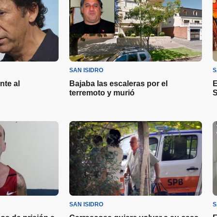
SAN ISIDRO
S
te al
Bajaba las escaleras por el
E
terremoto y murió
S
SAN ISIDRO
S