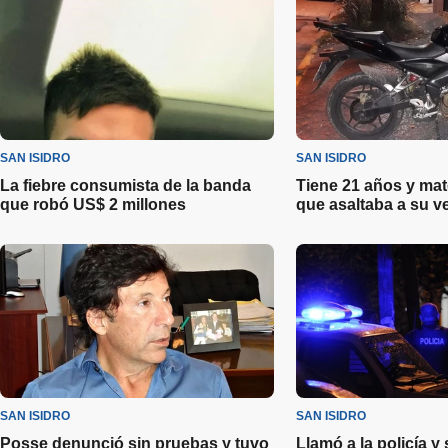
SAN ISIDRO
SAN ISIDRO
La fiebre consumista de la banda
Tiene 21 años y mat
que robó US$ 2 millones
que asaltaba a su v
SAN ISIDRO
SAN ISIDRO
Posse denunció sin pruebas y tuvo
Llamó a la policía y