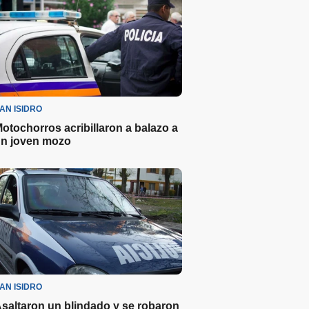
AN ISIDRO
otochorros acribillaron a balazo a
n joven mozo
AN ISIDRO
saltaron un blindado y se robaron