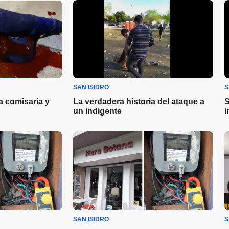
SAN ISIDRO
S
a comisaría y
La verdadera historia del ataque a
S
un indigente
i
SAN ISIDRO
S