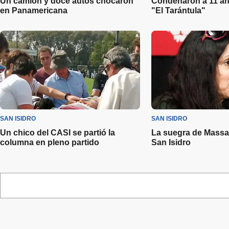
Un camión y doce autos chocaron
Condenaron a 11 añ
en Panamericana
"El Tarántula"
SAN ISIDRO
SAN ISIDRO
Un chico del CASI se partió la
La suegra de Massa 
columna en pleno partido
San Isidro