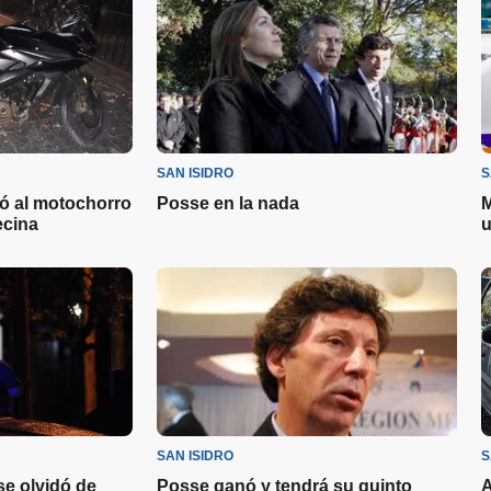
SAN ISIDRO
S
ó al motochorro
Posse en la nada
M
ecina
u
SAN ISIDRO
S
 se olvidó de
Posse ganó y tendrá su quinto
A