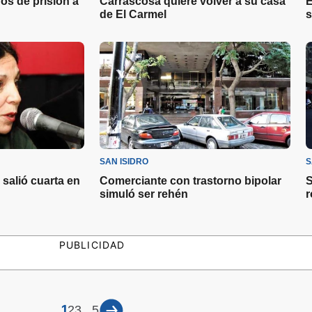
os de prisión a
Carrascosa quiere volver a su casa
E
de El Carmel
s
SAN ISIDRO
S
salió cuarta en
Comerciante con trastorno bipolar
S
simuló ser rehén
r
PUBLICIDAD
1
...
2
3
5