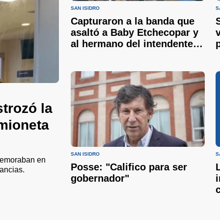
SAN ISIDRO
S
Capturaron a la banda que
asaltó a Baby Etchecopar y
al hermano del intendente
de San Isidro
trozó la
amioneta
SAN ISIDRO
S
 demoraban en
Posse: "Califico para ser
tancias.
gobernador"