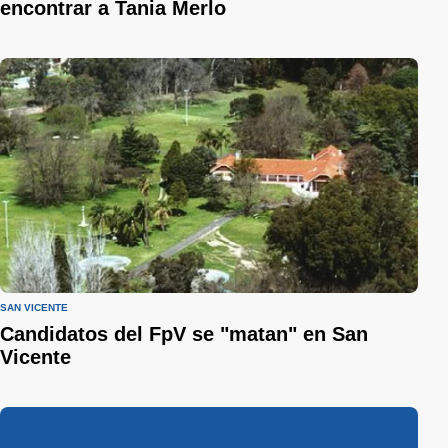
encontrar a Tania Merlo
SAN VICENTE
Candidatos del FpV se "matan" en San
Vicente