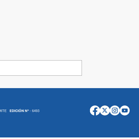
EDICIÓN Nº
MITE
- 6493