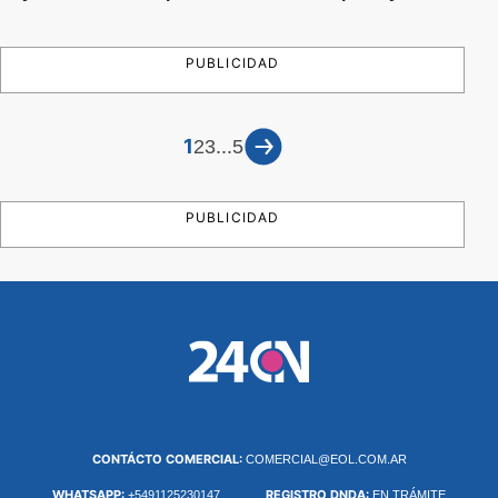
PUBLICIDAD
1
...
2
3
5
PUBLICIDAD
CONTÁCTO COMERCIAL:
COMERCIAL@EOL.COM.AR
WHATSAPP:
REGISTRO DNDA:
+5491125230147
EN TRÁMITE