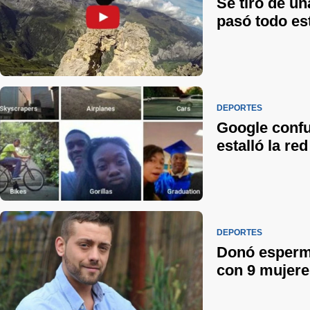
Se tiró de u
pasó todo es
DEPORTES
Google confu
estalló la red
DEPORTES
Donó esperma
con 9 mujere