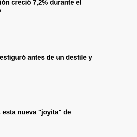
ión creció 7,2% durante el
o
esfiguró antes de un desfile y
 esta nueva "joyita" de