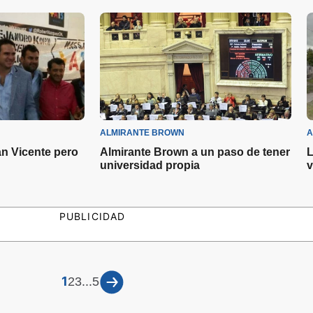
ALMIRANTE BROWN
A
n Vicente pero
Almirante Brown a un paso de tener
L
universidad propia
v
PUBLICIDAD
1
...
2
3
5