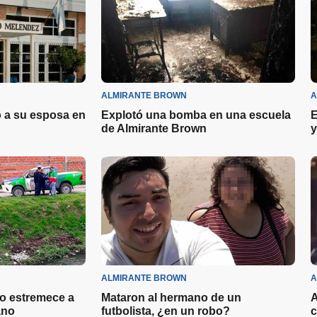
ALMIRANTE BROWN
A
ó a su esposa en
Explotó una bomba en una escuela
E
de Almirante Brown
y
ALMIRANTE BROWN
A
o estremece a
Mataron al hermano de un
A
ano
futbolista, ¿en un robo?
c