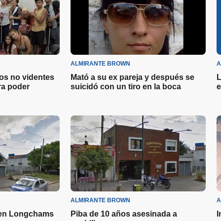
ALMIRANTE BROWN
A
os no videntes
Mató a su ex pareja y después se
L
ra poder
suicidó con un tiro en la boca
e
ALMIRANTE BROWN
A
 en Longchams
Piba de 10 años asesinada a
I