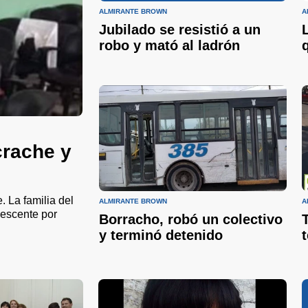
ALMIRANTE BROWN
A
Jubilado se resistió a un
robo y mató al ladrón
crache y
 La familia del
ALMIRANTE BROWN
A
lescente por
Borracho, robó un colectivo
y terminó detenido