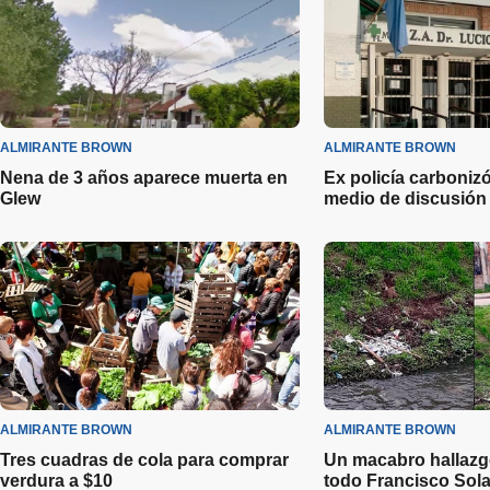
ALMIRANTE BROWN
ALMIRANTE BROWN
Nena de 3 años aparece muerta en
Ex policía carboniz
Glew
medio de discusión
ALMIRANTE BROWN
ALMIRANTE BROWN
Tres cuadras de cola para comprar
Un macabro hallazg
verdura a $10
todo Francisco Sol