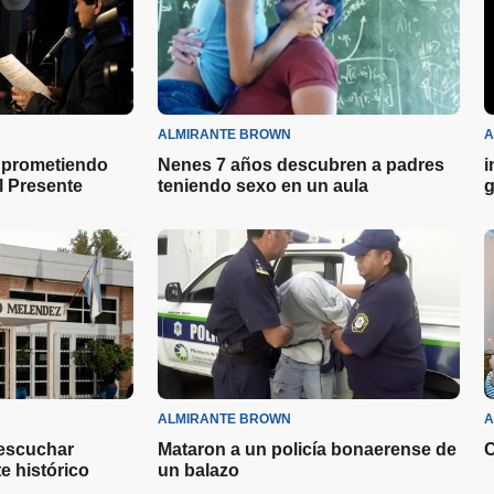
ALMIRANTE BROWN
A
 prometiendo
Nenes 7 años descubren a padres
i
 Presente
teniendo sexo en un aula
g
ALMIRANTE BROWN
A
 escuchar
Mataron a un policía bonaerense de
C
e histórico
un balazo