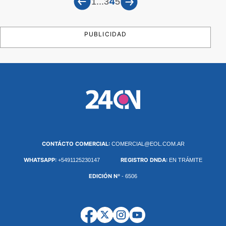
...
4
1
3
5
PUBLICIDAD
CONTÁCTO COMERCIAL:
COMERCIAL@EOL.COM.AR
WHATSAPP:
REGISTRO DNDA:
+5491125230147
EN TRÁMITE
EDICIÓN Nº
- 6506