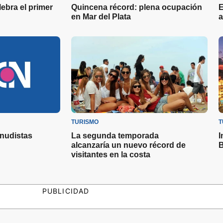
lebra el primer
Quincena récord: plena ocupación
E
en Mar del Plata
a
TURISMO
T
 nudistas
La segunda temporada
I
alcanzaría un nuevo récord de
B
visitantes en la costa
PUBLICIDAD