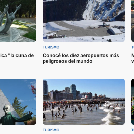
TURISMO
T
ica "la cuna de
Conocé los diez aeropuertos más
M
peligrosos del mundo
v
TURISMO
T