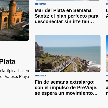
TURISMO
T
Mar del Plata en Semana
Santa: el plan perfecto para
desconectar sin irte tan
lejos
Plata
mía típica hacen
TURISMO
T
e, Varese, Playa
Fin de semana extralargo:
"
con el impulso de PreViaje,
se espera un movimiento
turístico récord