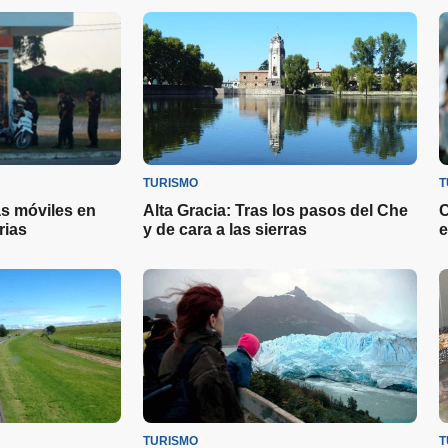
TURISMO
T
as móviles en
Alta Gracia: Tras los pasos del Che
C
rias
y de cara a las sierras
e
TURISMO
T