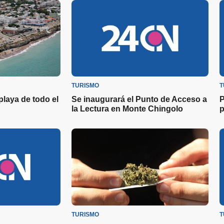
TURISMO
T
 playa de todo el
Se inaugurará el Punto de Acceso a
P
la Lectura en Monte Chingolo
p
TURISMO
T