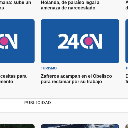
emana: sube un
Holanda, de paraíso legal a
A
os
amenaza de narcoestado
d
TURISMO
T
cesitas para
Zafreros acampan en el Obelisco
D
amento
para reclamar por su trabajo
f
PUBLICIDAD