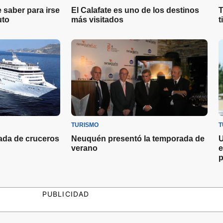
 saber para irse
El Calafate es uno de los destinos
T
uto
más visitados
t
TURISMO
T
da de cruceros
Neuquén presentó la temporada de
U
verano
e
p
PUBLICIDAD