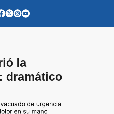
ió la
: dramático
 evacuado de urgencia
dolor en su mano