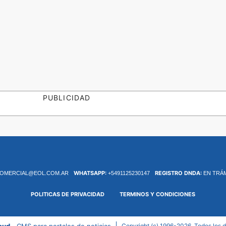
PUBLICIDAD
WHATSAPP:
REGISTRO DNDA:
OMERCIAL@EOL.COM.AR
+5491125230147
EN TRÁ
POLITICAS DE PRIVACIDAD
TERMINOS Y CONDICIONES
oud -
CMS para portales de noticias
Copyright (c) 1996-2026. Todos los 