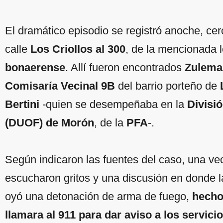
El dramático episodio se registró anoche, cerc
calle
Los Criollos al 300
, de la mencionada l
bonaerense
. Allí fueron encontrados
Zulema 
Comisaría Vecinal 9B
del barrio porteño de
L
Bertini
-quien se desempeñaba en la
Divisi
(DUOF) de Morón
, de la
PFA
-.
Según indicaron las fuentes del caso, una vec
escucharon gritos y una discusión en donde la
oyó una detonación de arma de fuego,
hecho
llamara al 911 para dar aviso a los servic