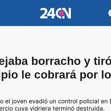
jaba borracho y tir
pio le cobrará por l
el joven evadió un control policial en 
rcio cuya vidriera terminó destruida.