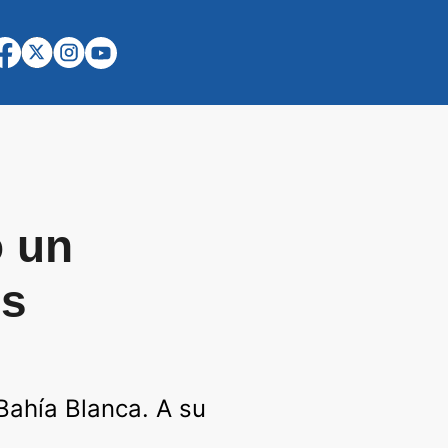
ó un
os
Bahía Blanca. A su