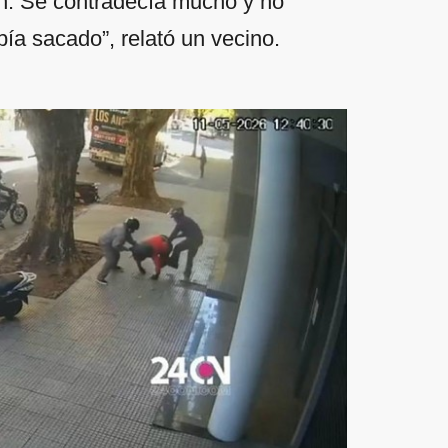
ron. Se contradecía mucho y no
bía sacado”, relató un vecino.