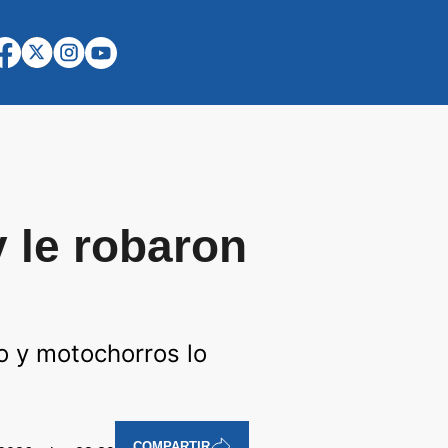
y le robaron
io y motochorros lo
COMPARTIR