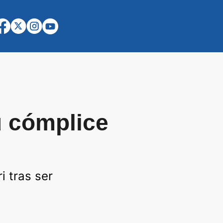
u cómplice
i tras ser