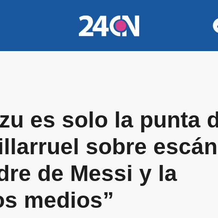
u es solo la punta d
illarruel sobre escá
dre de Messi y la
los medios”