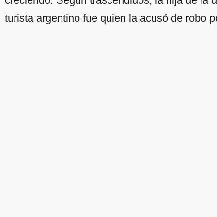
creciendo. Según trascendidos, la hija de la d
turista argentino fue quien la acusó de robo p