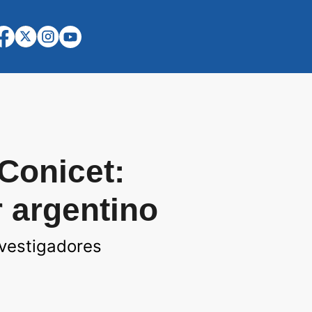
 Conicet:
r argentino
nvestigadores