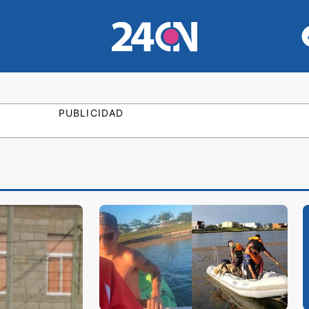
PUBLICIDAD