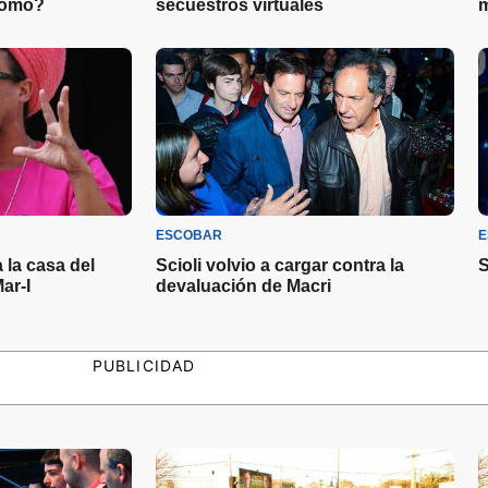
Momo?
secuestros virtuales
m
ESCOBAR
E
 la casa del
Scioli volvio a cargar contra la
S
ar-I
devaluación de Macri
PUBLICIDAD