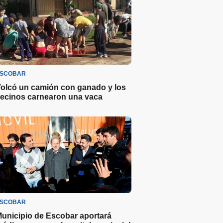
SCOBAR
olcó un camión con ganado y los
ecinos carnearon una vaca
SCOBAR
unicipio de Escobar aportará