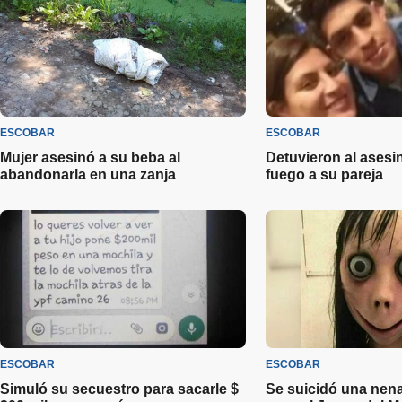
ESCOBAR
ESCOBAR
Mujer asesinó a su beba al
Detuvieron al asesi
abandonarla en una zanja
fuego a su pareja
ESCOBAR
ESCOBAR
Simuló su secuestro para sacarle $
Se suicidó una nena