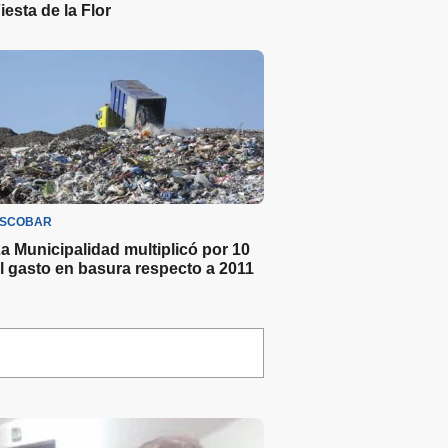
iesta de la Flor
SCOBAR
a Municipalidad multiplicó por 10
l gasto en basura respecto a 2011