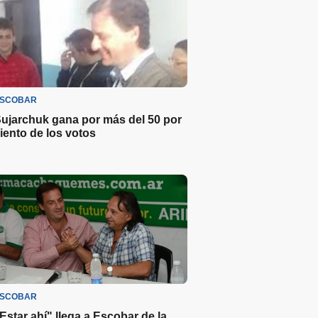
SCOBAR
ujarchuk gana por más del 50 por
iento de los votos
SCOBAR
Estar ahí" llega a Escobar de la