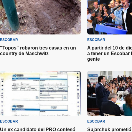
ESCOBAR
ESCOBAR
"Topos" robaron tres casas en un
A partir del 10 de 
country de Maschwitz
a tener un Escobar 
gente
ESCOBAR
ESCOBAR
Un ex candidato del PRO confesó
Sujarchuk prometió