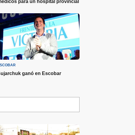
édicos para un hospital provincial
SCOBAR
ujarchuk ganó en Escobar