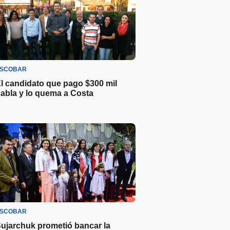
SCOBAR
l candidato que pago $300 mil
abla y lo quema a Costa
SCOBAR
ujarchuk prometió bancar la