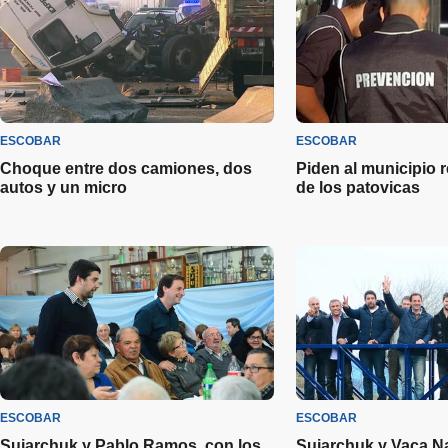
ESCOBAR
ESCOBAR
Choque entre dos camiones, dos
Piden al municipio r
autos y un micro
de los patovicas
ESCOBAR
ESCOBAR
Sujarchuk y Pablo Ramos, con los
Sujarchuk y Vaca Na