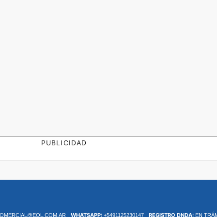
PUBLICIDAD
WHATSAPP:
REGISTRO DNDA:
OMERCIAL@EOL.COM.AR
+5491125230147
EN TRÁ