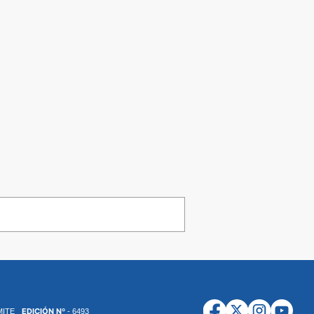
EDICIÓN Nº
MITE
- 6493