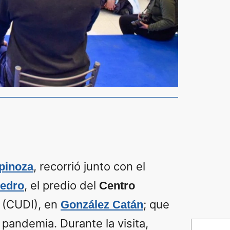
, recorrió junto con el
pinoza
, el predio del
edro
Centro
(CUDI), en
; que
González Catán
 pandemia. Durante la visita,